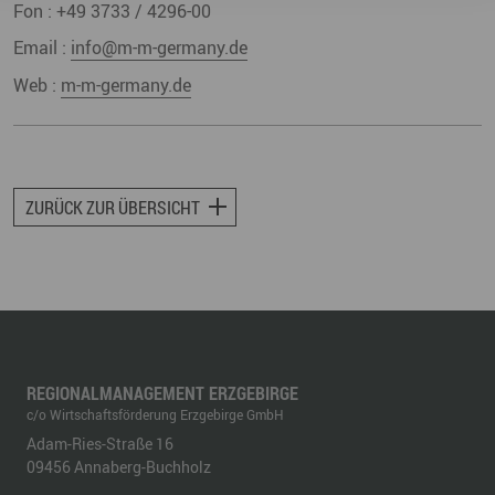
Fon :
+49 3733 / 4296-00
Email :
info@m-m-germany.de
Web :
m-m-germany.de
ZURÜCK ZUR ÜBERSICHT
REGIONALMANAGEMENT ERZGEBIRGE
c/o Wirtschaftsförderung Erzgebirge GmbH
Adam-Ries-Straße 16
09456
Annaberg-Buchholz