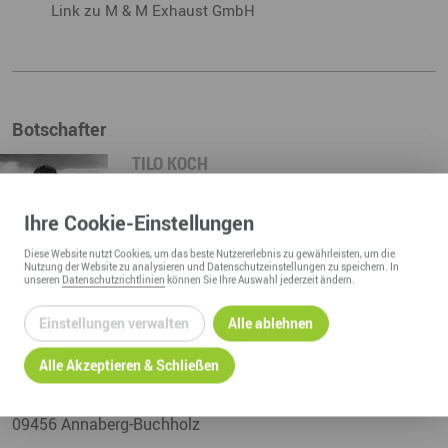
Link zu M & M Exhaust GmbH
Botschafter
TILO KOCH
Geschäftsführer
M&M Exhaust GmbH
Ihre
Cookie
-Einstellungen
Annaberg-Buchholz
Diese
Website
nutzt Cookies, um das beste Nutzererlebnis zu gewährleisten, um die
Nutzung der
Website
zu analysieren und Datenschutzeinstellungen zu speichern. In
unseren
Datenschutzrichtlinien
können Sie Ihre Auswahl jederzeit ändern.
ZUM PROFIL
Einstellungen verwalten
Alle ablehnen
M&M Exhaust GmbH
Alle Akzeptieren & Schließen
Oberer Bahnhof 20
09456
Annaberg-Buchholz