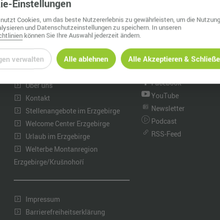
ie
-Einstellungen
Nah dran am Abgrund
Ol
nutzt Cookies, um das beste Nutzererlebnis zu gewährleisten, um die Nutzung
lysieren und Datenschutzeinstellungen zu speichern. In unseren
Fr
htlinien
können Sie Ihre Auswahl jederzeit ändern.
G
INFORMATIONEN
WhatsApp Kanal
gen verwalten
Alle ablehnen
Alle Akzeptieren & Schließ
Instagram
Neuigkeiten
N
Facebook
Über uns
Ta
YouTube
Kontakt
Newsletter
U
Stellenangebote im Erzgebirge
Podcast
Welcome Center Erzgebirge
W
RSS-Feed
Urlaub im Erzgebirge
Welterbe Montanregion
Erzgebirge/Krušnohoří
Impressum
Barrierefreiheitserklärung