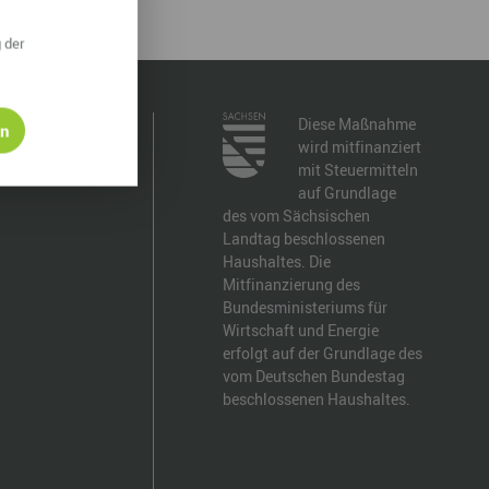
ympische Winterspiele 2026
 der
eizeit
esundheit & Wellness
Diese Maßnahme
en
wird mitfinanziert
atur & Landschaft
mit Steuermitteln
auf Grundlage
lsperren und Stauseen im Erzgebirge
des vom Sächsischen
Landtag beschlossenen
rlaubsregion Erzgebirge
Haushaltes. Die
Mitfinanzierung des
eihnachten
Bundesministeriums für
Wirtschaft und Energie
erfolgt auf der Grundlage des
vom Deutschen Bundestag
beschlossenen Haushaltes.