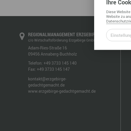
Ihre
Cook
Diese
Website
Website
zu ana
Datenschutzric
REGIONALMANAGEMENT ERZGEBIRGE
Einstellun
c/o Wirtschaftsförderung Erzgebirge GmbH
Adam-Ries-Straße 16
09456
Annaberg-Buchholz
Telefon:
+49 3733 145 140
Fax:
+49 3733 145 147
kontakt@erzgebirge-
gedachtgemacht.de
www.erzgebirge-gedachtgemacht.de