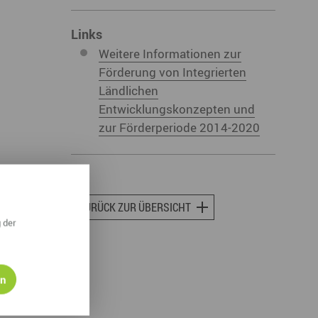
ympische Winterspiele 2026
Links
eizeit
Weitere Informationen zur
Förderung von Integrierten
esundheit & Wellness
Ländlichen
atur & Landschaft
Entwicklungskonzepten und
zur Förderperiode 2014-2020
lsperren und Stauseen im Erzgebirge
rlaubsregion Erzgebirge
eihnachten
ZURÜCK ZUR ÜBERSICHT
 der
en