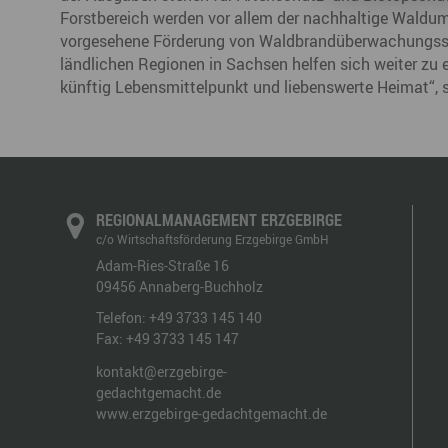
Forstbereich werden vor allem der nachhaltige Waldum
vorgesehene Förderung von Waldbrandüberwachungssys
ländlichen Regionen in Sachsen helfen sich weiter zu 
künftig Lebensmittelpunkt und liebenswerte Heimat“, 
REGIONALMANAGEMENT ERZGEBIRGE
c/o Wirtschaftsförderung Erzgebirge GmbH
Adam-Ries-Straße 16
09456
Annaberg-Buchholz
Telefon:
+49 3733 145 140
Fax:
+49 3733 145 147
kontakt@erzgebirge-
gedachtgemacht.de
www.erzgebirge-gedachtgemacht.de