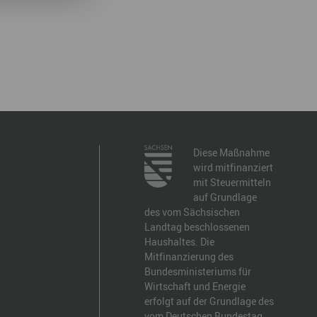
Diese Maßnahme
wird mitfinanziert
mit Steuermitteln
auf Grundlage
des vom Sächsischen
Landtag beschlossenen
Haushaltes. Die
Mitfinanzierung des
Bundesministeriums für
Wirtschaft und Energie
erfolgt auf der Grundlage des
vom Deutschen Bundestag