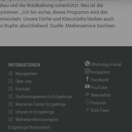
bau und die Waldkalkung unterstützt. Neu ist die
temen. „Ich bin sicher, dieses Programm wird den
entwickeln. Unsere Dörfer und Kleinstädte bleiben auch
so Kupfer abschließend. Quelle: Medienservice Sachsen
INFORMATIONEN
WhatsApp Kanal
Instagram
Neuigkeiten
Facebook
Über uns
YouTube
Kontakt
Newsletter
Stellenangebote im Erzgebirge
Podcast
Welcome Center Erzgebirge
RSS-Feed
Urlaub im Erzgebirge
Welterbe Montanregion
Erzgebirge/Krušnohoří