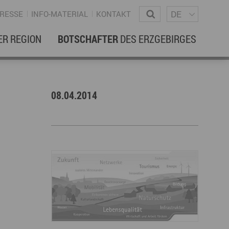
Sprachm
Wonach suchen Sie?
DE
RESSE
INFO-MATERIAL
KONTAKT
ER REGION
BOTSCHAFTER
DES ERZGEBIRGES
EBENSREGION
EWSLETTER
08.04.2014
amilienleben
ewsletter
ildung
ohnen & Hausbau
ultur
ligion
Dialekt
Essen
rzgebirgische Volkskunst
ortliche Aktivitäten