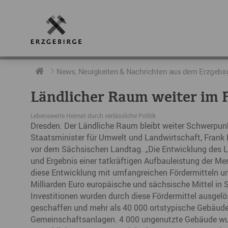
RUND UMS ERZGEBIRGE
AKTUELLES
DIE BOTSCHAFTER
News, Neuigkeiten & Nachrichten aus dem Erzgebir
​Ländlicher Raum weiter im 
Geschichte
Neuigkeiten
Botschafter im Überblick
Lebenswerte Heimat durch verlässliche Politik
Geografie
Podcast „hERZschlag“
Botschafterveranstaltungen
Dresden. Der Ländliche Raum bleibt weiter Schwerpunkt
Staatsminister für Umwelt und Landwirtschaft, Frank K
Der Erzgebirgskreis
vor dem Sächsischen Landtag. „Die Entwicklung des L
und Ergebnis einer tatkräftigen Aufbauleistung der Men
Städte im Erzgebirge
diese Entwicklung mit umfangreichen Fördermitteln unt
Milliarden Euro europäische und sächsische Mittel in S
Erzgebirgskrimi
Investitionen wurden durch diese Fördermittel ausgelö
geschaffen und mehr als 40 000 ortstypische Gebäude 
Fakten
Gemeinschaftsanlagen. 4 000 ungenutzte Gebäude wurd