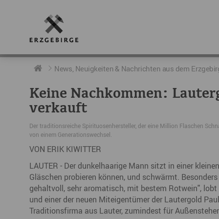
RUND UMS ERZGEBIRGE
AKTUELLES
DIE BOTSCHAFTER
News, Neuigkeiten & Nachrichten aus dem Erzgebir
Keine Nachkommen: Lauter
Geschichte
Neuigkeiten
Botschafter im Überblick
verkauft
Geografie
Podcast „hERZschlag“
Botschafterveranstaltungen
Der traditionsreiche Spirituosenhersteller, der eine Million Flaschen Sc
von einem Generationswechsel.
Der Erzgebirgskreis
VON ERIK KIWITTER
Städte im Erzgebirge
LAUTER - Der dunkelhaarige Mann sitzt in einer kleinen
Gläschen probieren können, und schwärmt. Besonders 
Erzgebirgskrimi
gehaltvoll, sehr aromatisch, mit bestem Rotwein", lob
und einer der neuen Miteigentümer der Lautergold Pau
Fakten
Traditionsfirma aus Lauter, zumindest für Außenstehen