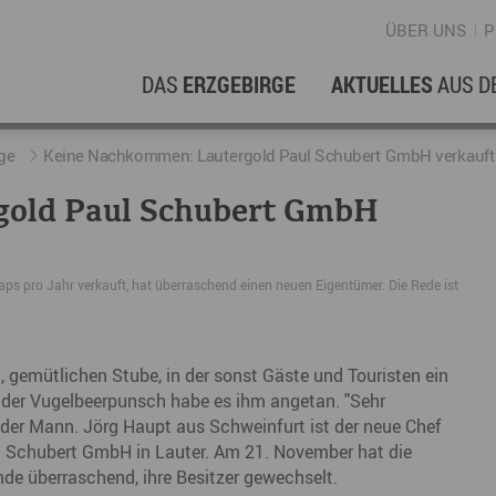
ÜBER UNS
P
DAS
ERZGEBIRGE
AKTUELLES
AUS D
WIRTSCHAFTSREGION
ERFOLGSGESCHICHTEN
L
N
ge
Keine Nachkommen: Lautergold Paul Schubert GmbH verkauft
gold Paul Schubert GmbH
Stellenangebote im Erzgebirge
hERZgeschichten
F
N
Wirtschaftsstandort
Unternehmensgeschichten
B
hnaps pro Jahr verkauft, hat überraschend einen neuen Eigentümer. Die Rede ist
Arbeiten im Erzgebirge
kurz ERZählt
W
Coworking Spaces im Erzgebirge
K
, gemütlichen Stube, in der sonst Gäste und Touristen ein
Re
der Vugelbeerpunsch habe es ihm angetan. "Sehr
t der Mann. Jörg Haupt aus Schweinfurt ist der neue Chef
DER FILM
E
l Schubert GmbH in Lauter. Am 21. November hat die
de überraschend, ihre Besitzer gewechselt.
Sp