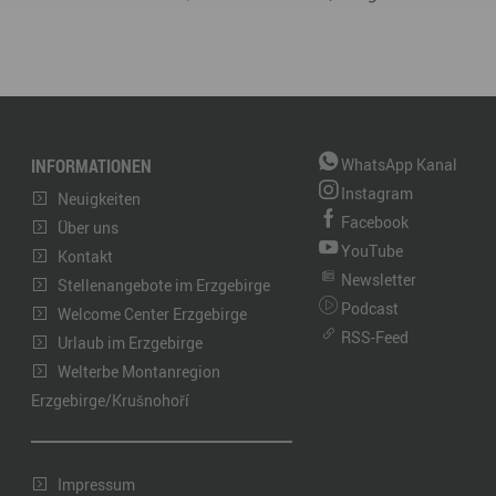
INFORMATIONEN
WhatsApp Kanal
Instagram
Neuigkeiten
Facebook
Über uns
YouTube
Kontakt
Newsletter
Stellenangebote im Erzgebirge
Podcast
Welcome Center Erzgebirge
RSS-Feed
Urlaub im Erzgebirge
Welterbe Montanregion
Erzgebirge/Krušnohoří
Impressum