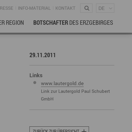
Sprachm
Wonach suchen Sie?
DE
RESSE
INFO-MATERIAL
KONTAKT
ER REGION
BOTSCHAFTER
DES ERZGEBIRGES
EBENSREGION
EWSLETTER
29.11.2011
amilienleben
ewsletter
ildung
Links
www.lautergold.de
ohnen & Hausbau
Link zur Lautergold Paul Schubert
ultur
GmbH
ligion
Dialekt
Essen
rzgebirgische Volkskunst
ortliche Aktivitäten
ZURÜCK ZUR ÜBERSICHT