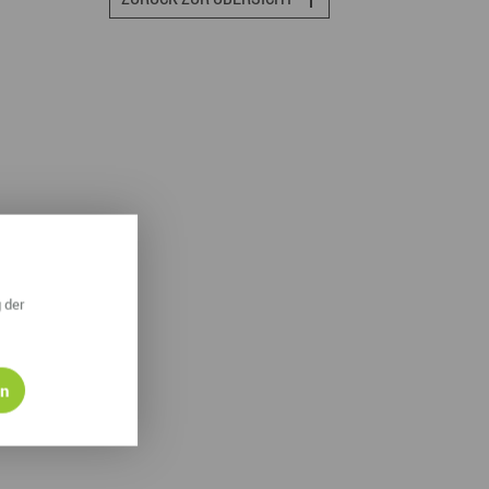
ympische Winterspiele 2026
eizeit
esundheit & Wellness
atur & Landschaft
lsperren und Stauseen im Erzgebirge
rlaubsregion Erzgebirge
eihnachten
 der
en