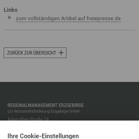
Links
zum vollständigen Artikel auf freiepresse.de
ZURÜCK ZUR ÜBERSICHT
REGIONALMANAGEMENT ERZGEBIRGE
c/o Wirtschaftsförderung Erzgebirge GmbH
Adam-Ries-Straße 16
09456
Annaberg-Buchholz
Ihre
Cookie
-Einstellungen
Telefon:
+49 3733 145 140