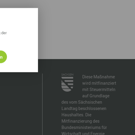
ympische Winterspiele 2026
eizeit
esundheit & Wellness
 der
atur & Landschaft
lsperren und Stauseen im Erzgebirge
en
rlaubsregion Erzgebirge
Diese Maßnahme
eihnachten
wird mitfinanziert
mit Steuermitteln
auf Grundlage
des vom Sächsischen
Landtag beschlossenen
Haushaltes. Die
Mitfinanzierung des
Bundesministeriums für
Wirtschaft und Energie