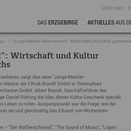
ÜBER UNS
P
DAS
ERZGEBIRGE
AKTUELLES
AUS D
WIRTSCHAFTSREGION
ERFOLGSGESCHICHTEN
L
N
ge
"Junge-Meister-Abonnement": Wirtschaft und Kultur gemeinsam
: Wirtschaft und Kultur
Stellenangebote im Erzgebirge
hERZgeschichten
F
N
chs
Wirtschaftsstandort
Unternehmensgeschichten
B
rbeiten, zeigt das neue "Junge-Meister-
Arbeiten im Erzgebirge
kurz ERZählt
W
en Meister der Filtrak Brandt GmbH in Thermalbad
rchester GmbH. Albert Brandt, Geschäftsführer des
Coworking Spaces im Erzgebirge
K
r Daniel Rötting die Idee, dieses Kultur-Geschenk speziell
ns Leben zu rufen. Ausgangspunkt war die Frage, wie der
Re
n sei und gleichzeitig das Eduard- von-Winterstein-
DER FILM
E
en – "Der Waffenschmied", "The Sound of Music", "Lügen
Sp