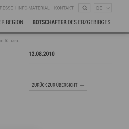
Sprachm
Wonach suchen Sie?
DE
RESSE
INFO-MATERIAL
KONTAKT
ER REGION
BOTSCHAFTER
DES ERZGEBIRGES
EBENSREGION
EWSLETTER
 für den...
12.08.2010
amilienleben
ewsletter
ildung
ohnen & Hausbau
ZURÜCK ZUR ÜBERSICHT
ultur
ligion
Dialekt
Essen
rzgebirgische Volkskunst
ortliche Aktivitäten