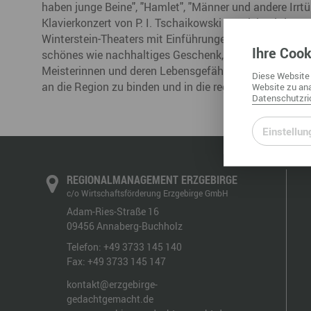
haben junge Beine", "Hamlet", "Männer und andere Irrt
Klavierkonzert von P. I. Tschaikowski gespielt wird – u
Winterstein-Theaters mit Einführungen und Gesprächen
Ihre
Cook
schönes wie nachhaltiges Geschenk, das die erzgebirg
Meisterinnen und deren Lebensgefährten machen können
Diese
Website
an die Region zu binden und in die regionale Gesellscha
Website
zu ana
Datenschutzric
Einstellun
REGIONALMANAGEMENT ERZGEBIRGE
c/o Wirtschaftsförderung Erzgebirge GmbH
Adam-Ries-Straße 16
09456
Annaberg-Buchholz
Telefon:
+49 3733 145 140
Fax:
+49 3733 145 147
kontakt@erzgebirge-
gedachtgemacht.de