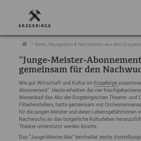
RUND UMS ERZGEBIRGE
AKTUELLES
DIE BOTSCHAFTER
News, Neuigkeiten & Nachrichten aus dem Erzgebir
"Junge-Meister-Abonnement"
Geschichte
Neuigkeiten
Botschafter im Überblick
gemeinsam für den Nachwu
Geografie
Podcast „hERZschlag“
Botschafterveranstaltungen
Wie gut Wirtschaft und Kultur im
Erzgebirge
zusammena
Der Erzgebirgskreis
Abonnement". Heute erhielten die vier frischgebacken
Wiesenbad das Abo der Erzgebirgischen Theater- und O
Städte im Erzgebirge
Filterherstellers, hatte gemeinsam mit Orchestermanage
für die jungen Meister und deren Lebensgefährtinnen i
Erzgebirgskrimi
Nachwuchs an das bürgerliche Kulturleben heranzuführe
Theater unterstützt werden könnte.
Fakten
Das "Junge-Meister-Abo" beinhaltet sechs Vorstellung