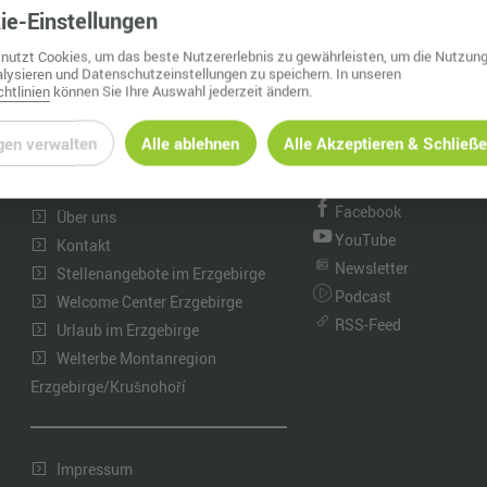
ie
-Einstellungen
Nah dran am Abgrund
Ol
nutzt Cookies, um das beste Nutzererlebnis zu gewährleisten, um die Nutzung
Fr
lysieren und Datenschutzeinstellungen zu speichern. In unseren
htlinien
können Sie Ihre Auswahl jederzeit ändern.
G
gen verwalten
Alle ablehnen
Alle Akzeptieren & Schließ
INFORMATIONEN
WhatsApp Kanal
N
Instagram
Neuigkeiten
Ta
Facebook
Über uns
YouTube
U
Kontakt
Newsletter
Stellenangebote im Erzgebirge
W
Podcast
Welcome Center Erzgebirge
RSS-Feed
Urlaub im Erzgebirge
Welterbe Montanregion
Erzgebirge/Krušnohoří
Impressum