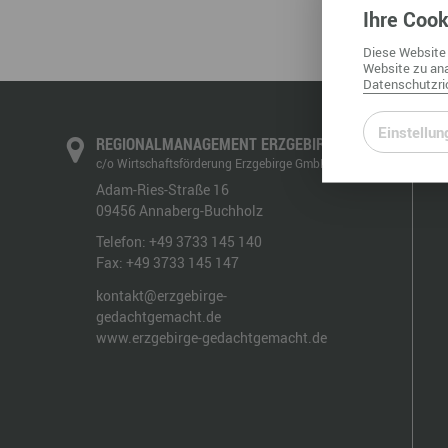
Ihre
Cook
Diese
Website
Website
zu ana
Datenschutzric
Einstellun
REGIONALMANAGEMENT ERZGEBIRGE
c/o Wirtschaftsförderung Erzgebirge GmbH
Adam-Ries-Straße 16
09456
Annaberg-Buchholz
Telefon:
+49 3733 145 140
Fax:
+49 3733 145 147
kontakt@erzgebirge-
gedachtgemacht.de
www.erzgebirge-gedachtgemacht.de