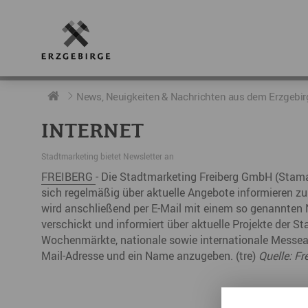
RUND UMS ERZGEBIRGE
AKTUELLES
DIE BOTSCHAFTER
News, Neuigkeiten & Nachrichten aus dem Erzgebir
INTERNET
Geschichte
Neuigkeiten
Botschafter im Überblick
Stadtmarketing bietet Newsletter an
Geografie
Podcast „hERZschlag“
Botschafterveranstaltungen
FREIBERG
- Die Stadtmarketing Freiberg GmbH (Stama) 
sich regelmäßig über aktuelle Angebote informieren zu 
Der Erzgebirgskreis
wird anschließend per E-Mail mit einem so genannten N
Städte im Erzgebirge
verschickt und informiert über aktuelle Projekte der St
Wochenmärkte, nationale sowie internationale Messeauft
Erzgebirgskrimi
Mail-Adresse und ein Name anzugeben. (tre)
Quelle: Fr
Fakten