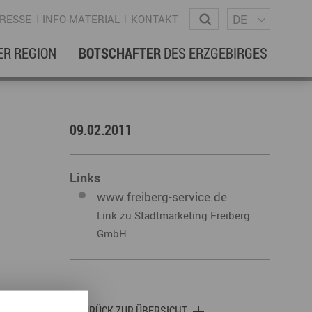
Sprachm
Wonach suchen Sie?
DE
RESSE
INFO-MATERIAL
KONTAKT
ER REGION
BOTSCHAFTER
DES ERZGEBIRGES
EBENSREGION
EWSLETTER
09.02.2011
amilienleben
ewsletter
ildung
Links
www.freiberg-service.de
ohnen & Hausbau
Link zu Stadtmarketing Freiberg
ultur
GmbH
ligion
Dialekt
Essen
rzgebirgische Volkskunst
ortliche Aktivitäten
ZURÜCK ZUR ÜBERSICHT