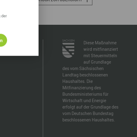
ympische Winterspiele 2026
 der
eizeit
esundheit & Wellness
en
Diese Maßnahme
atur & Landschaft
wird mitfinanziert
mit Steuermitteln
lsperren und Stauseen im Erzgebirge
auf Grundlage
rlaubsregion Erzgebirge
des vom Sächsischen
Landtag beschlossenen
eihnachten
Haushaltes. Die
Mitfinanzierung des
Bundesministeriums für
Wirtschaft und Energie
erfolgt auf der Grundlage des
vom Deutschen Bundestag
beschlossenen Haushaltes.