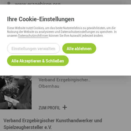
www.erzgebirge.org
Link zum Verband erzgebirgischer Kunsthandwerker
Ihre
Cookie
-Einstellungen
und Spielzeughersteller e.V.
Diese
Website
nutzt Cookies, um das beste Nutzererlebnis zu gewährleisten, um die
Nutzung der
Website
zu analysieren und Datenschutzeinstellungen zu speichern. In
unseren
Datenschutzrichtlinien
können Sie Ihre Auswahl jederzeit ändern.
Einstellungen verwalten
Alle ablehnen
Botschafter
Alle Akzeptieren & Schließen
DIETER UHLMANN
Geschäftsführer
Verband Erzgebirgischer…
Olbernhau
ZUM PROFIL
Verband Erzgebirgischer Kunsthandwerker und
Spielzeughersteller e.V.