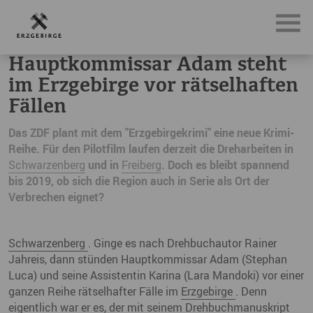
News, Neuigkeiten & Nachrichten aus dem Erzgebirge
Ha
Hauptkommissar Adam steht
im Erzgebirge vor rätselhaften
Fällen
Das ZDF plant mit dem "Erzgebirgekrimi" eine neue Krimi-
Reihe. Für den Pilotfilm laufen derzeit die Dreharbeiten in
Schwarzenberg
und in
Freiberg
. Doch es bleibt spannend
bis 2019, ob sich die Region auch in Serie als Ort der
Verbrechen eignet?
Schwarzenberg
. Ginge es nach Drehbuchautor Rainer
Jahreis, dann stünden Hauptkommissar Adam (Stephan
Luca) und seine Assistentin Karina (Lara Mandoki) vor einer
ganzen Reihe rätselhafter Fälle im
Erzgebirge
. Denn
eigentlich war er es, der mit seinem Drehbuchmanuskript