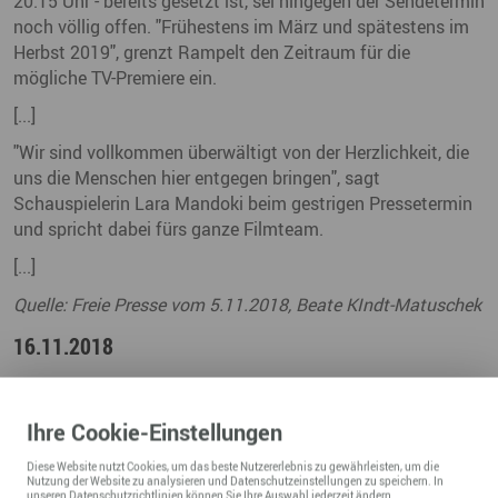
20.15 Uhr - bereits gesetzt ist, sei hingegen der Sendetermin
noch völlig offen. "Frühestens im März und spätestens im
Herbst 2019", grenzt Rampelt den Zeitraum für die
mögliche TV-Premiere ein.
[...]
"Wir sind vollkommen überwältigt von der Herzlichkeit, die
uns die Menschen hier entgegen bringen", sagt
Schauspielerin Lara Mandoki beim gestrigen Pressetermin
und spricht dabei fürs ganze Filmteam.
[...]
Quelle: Freie Presse vom 5.11.2018, Beate KIndt-Matuschek
16.11.2018
Links
Ihre
Cookie
-Einstellungen
zum vollständigen Artikel auf freiepresse.de
Diese
Website
nutzt Cookies, um das beste Nutzererlebnis zu gewährleisten, um die
Nutzung der
Website
zu analysieren und Datenschutzeinstellungen zu speichern. In
unseren
Datenschutzrichtlinien
können Sie Ihre Auswahl jederzeit ändern.