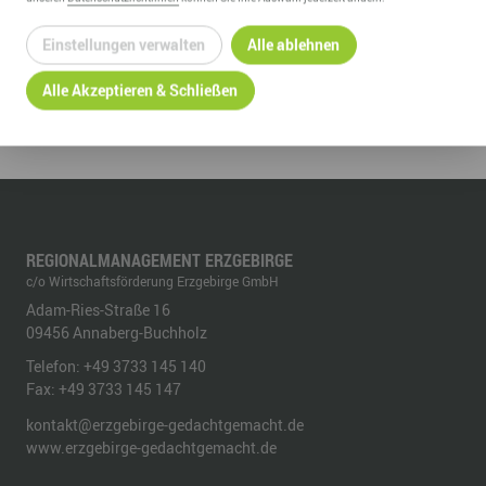
Einstellungen verwalten
Alle ablehnen
ZURÜCK ZUR ÜBERSICHT
Alle Akzeptieren & Schließen
REGIONALMANAGEMENT ERZGEBIRGE
c/o Wirtschaftsförderung Erzgebirge GmbH
Adam-Ries-Straße 16
09456
Annaberg-Buchholz
Telefon:
+49 3733 145 140
Fax:
+49 3733 145 147
kontakt@erzgebirge-gedachtgemacht.de
www.erzgebirge-gedachtgemacht.de