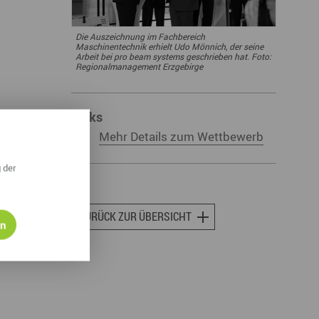
ympische Winterspiele 2026
Die Auszeichnung im Fachbereich
eizeit
Maschinentechnik erhielt Udo Mönnich, der seine
Arbeit bei pro beam systems geschrieben hat. Foto:
Regionalmanagement Erzgebirge
esundheit & Wellness
atur & Landschaft
Links
lsperren und Stauseen im Erzgebirge
Mehr Details zum Wettbewerb
rlaubsregion Erzgebirge
 der
eihnachten
ZURÜCK ZUR ÜBERSICHT
en