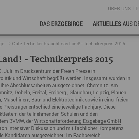
ÜBER UNS
P
DAS
ERZGEBIRGE
AKTUELLES
AUS D
WIRTSCHAFTSREGION
ERFOLGSGESCHICHTEN
L
N
ge
Gute Techniker braucht das Land! - Technikerpreis 2015
Land! - Technikerpreis 2015
Stellenangebote im Erzgebirge
hERZgeschichten
F
N
. Juli im Druckzentrum der Freien Presse in
Wirtschaftsstandort
Unternehmensgeschichten
B
olitik und Wirtschaft begrüßt werden. Insgesamt wurden in
ür ihre Abschlussarbeiten ausgezeichnet. Chemnitz. Am
Arbeiten im Erzgebirge
kurz ERZählt
W
itz, Döbeln, Freital,
Freiberg
, Glauchau, Leipzig, Plauen
Coworking Spaces im Erzgebirge
 Maschinen-, Bau- und Elektrotechnik sowie in einer freien
K
 Preisträger entschied eine jeweilige Fachjury. Diese,
Re
ektleitern der teilnehmenden Schulen und den
., dem BVMW, der
Wirtschaftsförderung Erzgebirge GmbH
DER FILM
E
ach intensiver Diskussion und mit fachlicher Kompetenz
ende Kandidaten ausgezeichnet: Im Fachbereich
Sp