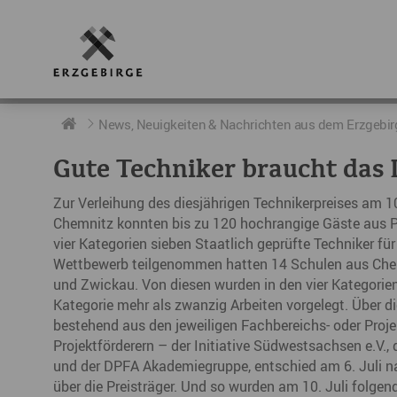
RUND UMS ERZGEBIRGE
AKTUELLES
DIE BOTSCHAFTER
News, Neuigkeiten & Nachrichten aus dem Erzgebir
Gute Techniker braucht das 
Geschichte
Neuigkeiten
Botschafter im Überblick
Zur Verleihung des diesjährigen Technikerpreises am 10
Geografie
Podcast „hERZschlag“
Botschafterveranstaltungen
Chemnitz konnten bis zu 120 hochrangige Gäste aus P
vier Kategorien sieben Staatlich geprüfte Techniker f
Der Erzgebirgskreis
Wettbewerb teilgenommen hatten 14 Schulen aus Chemn
und Zwickau. Von diesen wurden in den vier Kategorien;
Städte im Erzgebirge
Kategorie mehr als zwanzig Arbeiten vorgelegt. Über die
bestehend aus den jeweiligen Fachbereichs- oder Proj
Erzgebirgskrimi
Projektförderern – der Initiative Südwestsachsen e.V
Fakten
und der DPFA Akademiegruppe, entschied am 6. Juli n
über die Preisträger. Und so wurden am 10. Juli folg