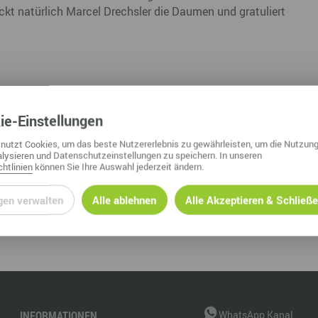
ckt natürlich Marcel Drechsler die Daumen und gratuliert
Nah dran am Abgrund
Ol
Fr
G
N
ie
-Einstellungen
Ta
nutzt Cookies, um das beste Nutzererlebnis zu gewährleisten, um die Nutzung
lysieren und Datenschutzeinstellungen zu speichern. In unseren
U
htlinien
können Sie Ihre Auswahl jederzeit ändern.
W
gen verwalten
Alle ablehnen
Alle Akzeptieren & Schließ
INFORMATIONEN
WhatsApp Kanal