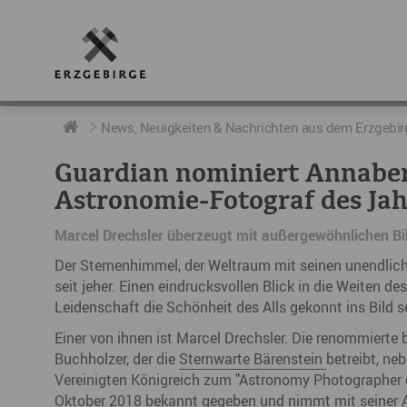
RUND UMS ERZGEBIRGE
AKTUELLES
DIE BOTSCHAFTER
News, Neuigkeiten & Nachrichten aus dem Erzgebir
Guardian nominiert Annabe
Geschichte
Neuigkeiten
Botschafter im Überblick
Astronomie-Fotograf des Jah
Geografie
Podcast „hERZschlag“
Botschafterveranstaltungen
Marcel Drechsler überzeugt mit außergewöhnlichen Bi
Der Erzgebirgskreis
Der Sternenhimmel, der Weltraum mit seinen unendlich
seit jeher. Einen eindrucksvollen Blick in die Weiten de
Städte im Erzgebirge
Leidenschaft die Schönheit des Alls gekonnt ins Bild 
Erzgebirgskrimi
Einer von ihnen ist Marcel Drechsler. Die renommierte
Buchholzer, der die
Sternwarte
Bärenstein
betreibt, ne
Fakten
Vereinigten Königreich zum "Astronomy Photographer o
Oktober 2018 bekannt gegeben und nimmt mit seiner A