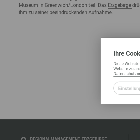
Museum in Greenwich/London teil. Das
Erzgebirge
drü
ihm zu seiner beeindruckenden Aufnahme.
Ihre
Cook
Diese
Website
Website
zu ana
Datenschutzric
Einstellun
REGIONALMANAGEMENT ERZGEBIRGE