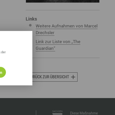
ympische Winterspiele 2026
eizeit
Links
Weitere Aufnahmen von Marcel
esundheit & Wellness
Drechsler
atur & Landschaft
Link zur Liste von „The
lsperren und Stauseen im Erzgebirge
Guardian“
 der
rlaubsregion Erzgebirge
eihnachten
en
ZURÜCK ZUR ÜBERSICHT
Diese Maßnahme