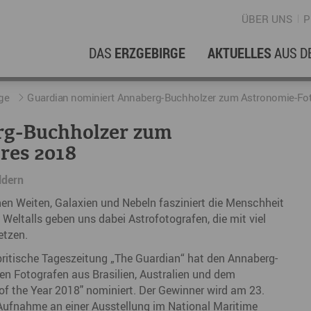
ÜBER UNS
P
DAS
ERZGEBIRGE
AKTUELLES
AUS D
WIRTSCHAFTSREGION
ERFOLGSGESCHICHTEN
L
N
ge
Guardian nominiert Annaberg-Buchholzer zum Astronomie-Foto
rg-Buchholzer zum
Stellenangebote im Erzgebirge
hERZgeschichten
F
N
res 2018
Wirtschaftsstandort
Unternehmensgeschichten
B
ldern
Arbeiten im Erzgebirge
kurz ERZählt
W
en Weiten, Galaxien und Nebeln fasziniert die Menschheit
s Weltalls geben uns dabei Astrofotografen, die mit viel
Coworking Spaces im Erzgebirge
K
setzen.
Re
 britische Tageszeitung „The Guardian“ hat den Annaberg-
DER FILM
ben Fotografen aus Brasilien, Australien und dem
E
f the Year 2018" nominiert. Der Gewinner wird am 23.
Sp
ufnahme an einer Ausstellung im National Maritime