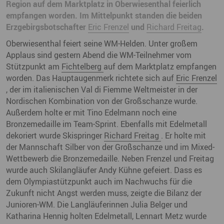
Region auf dem Marktplatz in Oberwiesenthal feierlich
empfangen worden. Im Mittelpunkt standen die beiden
Erzgebirgsbotschafter
Eric Frenzel
und
Richard Freitag
.
Oberwiesenthal feiert seine WM-Helden. Unter großem
Applaus sind gestern Abend die WM-Teilnehmer vom
Stützpunkt am
Fichtelberg
auf dem Marktplatz empfangen
worden. Das Hauptaugenmerk richtete sich auf
Eric Frenzel
, der im italienischen Val di Fiemme Weltmeister in der
Nordischen Kombination von der Großschanze wurde.
Außerdem holte er mit Tino Edelmann noch eine
Bronzemedaille im Team-Sprint. Ebenfalls mit Edelmetall
dekoriert wurde Skispringer
Richard Freitag
. Er holte mit
der Mannschaft Silber von der Großschanze und im Mixed-
Wettbewerb die Bronzemedaille. Neben Frenzel und Freitag
wurde auch Skilangläufer Andy Kühne gefeiert. Dass es
dem Olympiastützpunkt auch im Nachwuchs für die
Zukunft nicht Angst werden muss, zeigte die Bilanz der
Junioren-WM. Die Langläuferinnen Julia Belger und
Katharina Hennig holten Edelmetall, Lennart Metz wurde