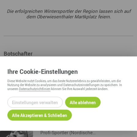
Die erfolgreichen Wintersportler der Region lassen sich auf
dem Oberwiesenthaler Martkplatz feiern.
Botschafter
RICHARD FREITAG
Ihre
Cookie
-Einstellungen
Profi-Sportler (Skisprung)
Diese
Website
nutzt Cookies, um das beste Nutzererlebnis zu gewährleisten, um die
Nutzung der
Website
zu analysieren und Datenschutzeinstellungen zu speichern. In
unseren
Datenschutzrichtlinien
können Sie Ihre Auswahl jederzeit ändern.
Einstellungen verwalten
Alle ablehnen
ZUM PROFIL
Alle Akzeptieren & Schließen
ERIC FRENZEL
Profi-Sportler (Nordische…