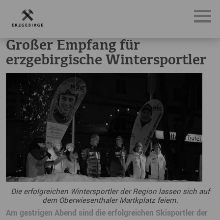
News, Neuigkeiten & Nachrichten aus dem Erzgebirge
Gro
Großer Empfang für
erzgebirgische Wintersportler
Die erfolgreichen Wintersportler der Region lassen sich auf
dem Oberwiesenthaler Martkplatz feiern.
Am gestrigen Abend sind die erfolgreichen Skisportler der