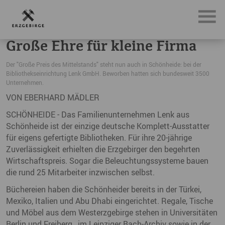
News, Neuigkeiten & Nachrichten aus dem Erzgebirge
Gro
Große Ehre für kleine Firma
Der "Große Preis des Mittelstands" steht nun auch in Schönheide: bei der
Bibliothekseinrichtung Lenk GmbH. Beworben hatten sich bundesweit 3500
Unternehmen.
VON EBERHARD MÄDLER
SCHÖNHEIDE - Das Familienunternehmen Lenk aus
Schönheide ist der einzige deutsche Komplett-Ausstatter
für eigens gefertigte Bibliotheken. Für ihre 20-jährige
Zuverlässigkeit erhielten die Erzgebirger den begehrten
Wirtschaftspreis. Sogar die Beleuchtungssysteme bauen
die rund 25 Mitarbeiter inzwischen selbst.
Büchereien haben die Schönheider bereits in der Türkei,
Mexiko, Italien und Abu Dhabi eingerichtet. Regale, Tische
und Möbel aus dem Westerzgebirge stehen in Universitäten
Berlin und
Freiberg
, im Leipziger Bach-Archiv sowie in der