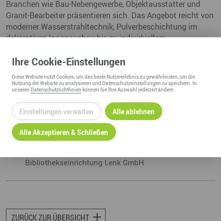
Branchen wie Bau-Nebengewerbe, Objektausstatter und
Granit-Bearbeiter präsentieren sich. Das Angebot reicht von
moderner Wasserstrahltechnik, Pulverbeschichtung im
dekorativen Innenausbau bis zu individuellem
Schulungsmöbel. Informationen zu Solartechnik und
Ihre
Cookie
-Einstellungen
Gravur-Bildern runden die Messepremiere ab. Der Eintritt ist
frei.
Quelle: Freie Presse, Ausgabe Schwarzenberger
Diese
Website
nutzt Cookies, um das beste Nutzererlebnis zu gewährleisten, um die
Zeitung, 16.09.2011
Nutzung der
Website
zu analysieren und Datenschutzeinstellungen zu speichern. In
unseren
Datenschutzrichtlinien
können Sie Ihre Auswahl jederzeit ändern.
15.09.2011
Einstellungen verwalten
Alle ablehnen
Alle Akzeptieren & Schließen
Links
www.BiblioLenk.de
Bibliothekseinrichtung Lenk GmbH
ZURÜCK ZUR ÜBERSICHT