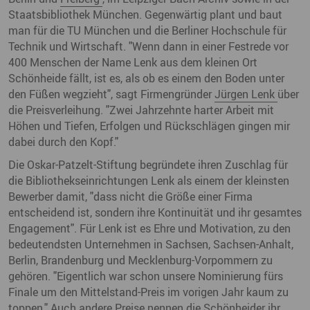
Staatsbibliothek München. Gegenwärtig plant und baut
man für die TU München und die Berliner Hochschule für
Technik und Wirtschaft. "Wenn dann in einer Festrede vor
400 Menschen der Name Lenk aus dem kleinen Ort
Schönheide fällt, ist es, als ob es einem den Boden unter
den Füßen wegzieht", sagt Firmengründer
Jürgen Lenk
über
die Preisverleihung. "Zwei Jahrzehnte harter Arbeit mit
Höhen und Tiefen, Erfolgen und Rückschlägen gingen mir
dabei durch den Kopf."
Die Oskar-Patzelt-Stiftung begründete ihren Zuschlag für
die Bibliothekseinrichtungen Lenk als einem der kleinsten
Bewerber damit, "dass nicht die Größe einer Firma
entscheidend ist, sondern ihre Kontinuität und ihr gesamtes
Engagement". Für Lenk ist es Ehre und Motivation, zu den
bedeutendsten Unternehmen in Sachsen, Sachsen-Anhalt,
Berlin, Brandenburg und Mecklenburg-Vorpommern zu
gehören. "Eigentlich war schon unsere Nominierung fürs
Finale um den Mittelstand-Preis im vorigen Jahr kaum zu
toppen." Auch andere Preise nennen die Schönheider ihr