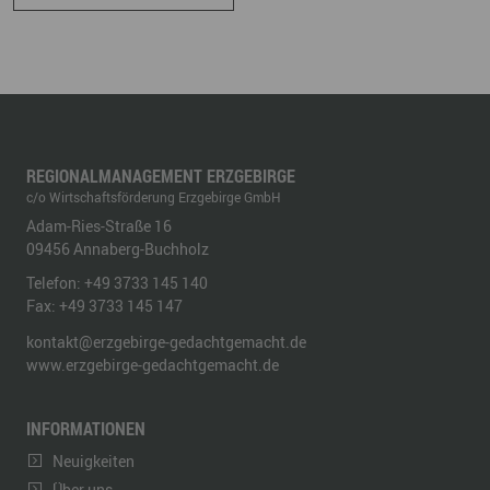
REGIONALMANAGEMENT ERZGEBIRGE
c/o Wirtschaftsförderung Erzgebirge GmbH
Adam-Ries-Straße 16
09456
Annaberg-Buchholz
Telefon:
+49 3733 145 140
Fax:
+49 3733 145 147
kontakt@erzgebirge-gedachtgemacht.de
www.erzgebirge-gedachtgemacht.de
INFORMATIONEN
Neuigkeiten
Über uns