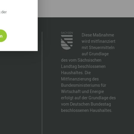
ympische Winterspiele 2026
 der
eizeit
esundheit & Wellness
Diese Maßnahme
en
wird mitfinanziert
atur & Landschaft
mit Steuermitteln
auf Grundlage
lsperren und Stauseen im Erzgebirge
des vom Sächsischen
Landtag beschlossenen
rlaubsregion Erzgebirge
Haushaltes. Die
Mitfinanzierung des
eihnachten
Bundesministeriums für
Wirtschaft und Energie
erfolgt auf der Grundlage des
vom Deutschen Bundestag
beschlossenen Haushaltes.