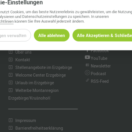
ie
-Einstellungen
Nah dran am Abgrund
Ol
nutzt Cookies, um das beste Nutzererlebnis zu gewährleisten, um die Nutzung
lysieren und Datenschutzeinstellungen zu speichern. In unseren
Fr
htlinien
können Sie Ihre Auswahl jederzeit ändern.
G
gen verwalten
Alle ablehnen
Alle Akzeptieren & Schließ
INFORMATIONEN
WhatsApp Kanal
Instagram
N
Neuigkeiten
Facebook
Über uns
Ta
YouTube
Kontakt
U
Newsletter
Stellenangebote im Erzgebirge
Podcast
Welcome Center Erzgebirge
W
RSS-Feed
Urlaub im Erzgebirge
Welterbe Montanregion
Erzgebirge/Krušnohoří
Impressum
Barrierefreiheitserklärung