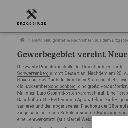
RUND UMS ERZGEBIRGE
AKTUELLES
DIE BOTSCHAFTER
News, Neuigkeiten & Nachrichten aus dem Erzgebir
Gewerbegebiet vereint Neue
Geschichte
Neuigkeiten
Botschafter im Überblick
Die zweite Produktionshalle der Hock Sachsen GmbH
Geografie
Podcast „hERZschlag“
Botschafterveranstaltungen
Schwarzenberg
nimmt Gestalt an. Nachdem am 20. Aug
November das Dach der künftigen Stanzerei dicht sein. 
Der Erzgebirgskreis
die BAS GmbH
Scheibenberg
eine große Herausforderu
Städte im Erzgebirge
Millionen Euro Gesamtkosten veranschlagt. Eine Persp
Bahnhof ab. Die Kettenmann Apparatebau GmbH, quasi 
Erzgebirgskrimi
sanieren und den abgerissenen Flachbau der Güterabfe
Ziegelhaus soll dann Schulungsräume, Büros und Sani
Fakten
eine Lehrwerkstatt. (stl) Marcel Weidlich