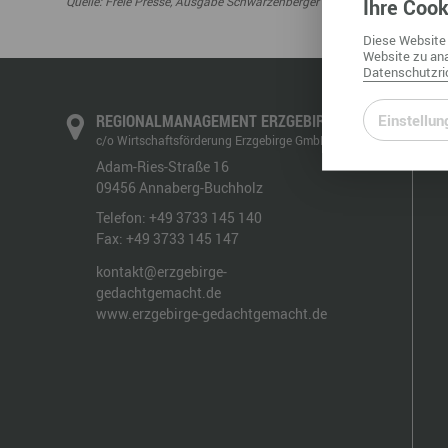
Quelle: Freie Presse, Ausgabe Schwarzenberger Zeitung, 21.10.2010
Ihre
Cook
Diese
Website
Website
zu ana
Datenschutzric
Einstellun
REGIONALMANAGEMENT ERZGEBIRGE
c/o Wirtschaftsförderung Erzgebirge GmbH
Adam-Ries-Straße 16
09456
Annaberg-Buchholz
Telefon:
+49 3733 145 140
Fax:
+49 3733 145 147
kontakt@erzgebirge-
gedachtgemacht.de
www.erzgebirge-gedachtgemacht.de