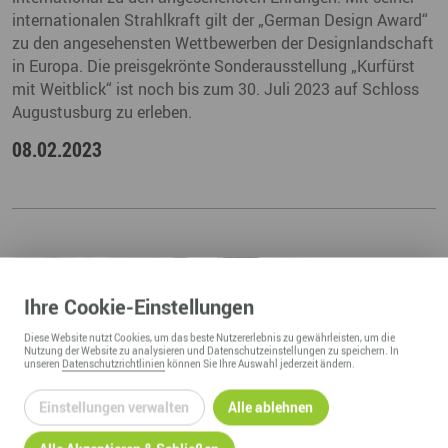
internationalen Strahlkraft gilt der „German Design Award“
zu den angesehensten Wettbewerben der Designlandschaft
in Europa. Die preisgekrönte Sonderausstellung „Kurfürst
mit Weitblick“ ist noch bis zum 30. Juli 2023 auf Schloss
Augustusburg zu erleben.
08.02.2023
Ihre
Cookie
-Einstellungen
Diese
Website
nutzt Cookies, um das beste Nutzererlebnis zu gewährleisten, um die
Nutzung der
Website
zu analysieren und Datenschutzeinstellungen zu speichern. In
unseren
Datenschutzrichtlinien
können Sie Ihre Auswahl jederzeit ändern.
Einstellungen verwalten
Alle ablehnen