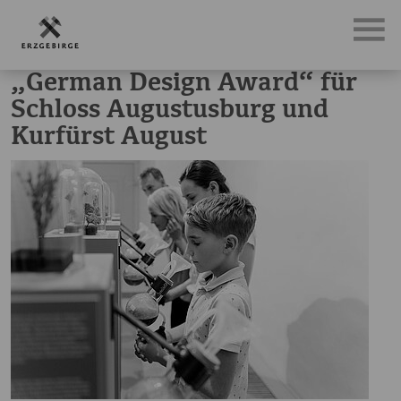
News, Neuigkeiten & Nachrichten aus dem Erzgebirge
„G
„German Design Award“ für
Schloss Augustusburg und
Kurfürst August