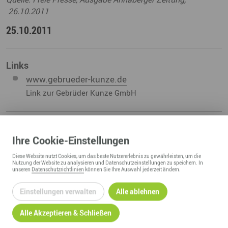
26.10.2011
25.10.2011
Links
www.gebrueder-kunze.de
Link zur Gebrüder Kunze GmbH
Ihre
Cookie
-Einstellungen
ZURÜCK ZUR ÜBERSICHT
Diese
Website
nutzt Cookies, um das beste Nutzererlebnis zu gewährleisten, um die
Nutzung der
Website
zu analysieren und Datenschutzeinstellungen zu speichern. In
unseren
Datenschutzrichtlinien
können Sie Ihre Auswahl jederzeit ändern.
Einstellungen verwalten
Alle ablehnen
Alle Akzeptieren & Schließen