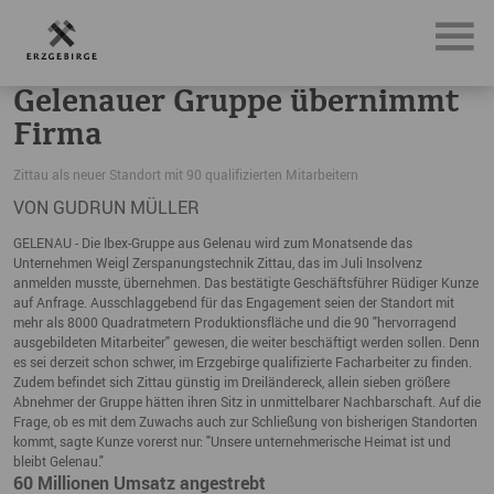
News, Neuigkeiten & Nachrichten aus dem Erzgebirge
Ge
Gelenauer Gruppe übernimmt
Firma
Zittau als neuer Standort mit 90 qualifizierten Mitarbeitern
VON GUDRUN MÜLLER
GELENAU - Die Ibex-Gruppe aus Gelenau wird zum Monatsende das
Unternehmen Weigl Zerspanungstechnik Zittau, das im Juli Insolvenz
anmelden musste, übernehmen. Das bestätigte Geschäftsführer Rüdiger Kunze
auf Anfrage. Ausschlaggebend für das Engagement seien der Standort mit
mehr als 8000 Quadratmetern Produktionsfläche und die 90 "hervorragend
ausgebildeten Mitarbeiter" gewesen, die weiter beschäftigt werden sollen. Denn
es sei derzeit schon schwer, im Erzgebirge qualifizierte Facharbeiter zu finden.
Zudem befindet sich Zittau günstig im Dreiländereck, allein sieben größere
Abnehmer der Gruppe hätten ihren Sitz in unmittelbarer Nachbarschaft. Auf die
Frage, ob es mit dem Zuwachs auch zur Schließung von bisherigen Standorten
kommt, sagte Kunze vorerst nur: "Unsere unternehmerische Heimat ist und
bleibt Gelenau."
60 Millionen Umsatz angestrebt