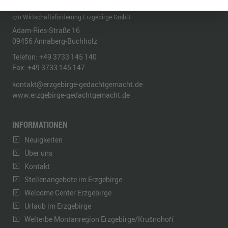
REGIONALMANAGEMENT ERZGEBIRGE
c/o Wirtschaftsförderung Erzgebirge GmbH
Adam-Ries-Straße 16
09456
Annaberg-Buchholz
Telefon:
+49 3733 145 140
Fax:
+49 3733 145 147
kontakt@erzgebirge-gedachtgemacht.de
www.erzgebirge-gedachtgemacht.de
INFORMATIONEN
Neuigkeiten
Über uns
Kontakt
Stellenangebote im Erzgebirge
Welcome Center Erzgebirge
Urlaub im Erzgebirge
Welterbe Montanregion Erzgebirge/Krušnohoří