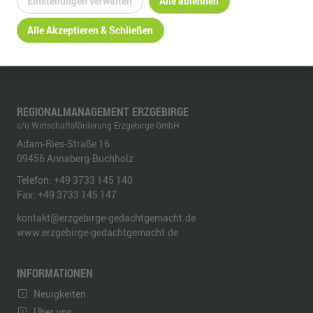
Einstellungen verwalten
Alle ablehnen
Alle Akzeptieren & Schließen
REGIONALMANAGEMENT ERZGEBIRGE
c/o Wirtschaftsförderung Erzgebirge GmbH
Adam-Ries-Straße 16
09456
Annaberg-Buchholz
Telefon:
+49 3733 145 140
Fax:
+49 3733 145 147
kontakt@erzgebirge-gedachtgemacht.de
www.erzgebirge-gedachtgemacht.de
INFORMATIONEN
Neuigkeiten
Über uns