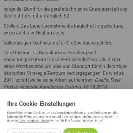
sorge der Bund für die gerätetechnische Grundausstattung
des Instituts mit anfänglich 52
Stellen. Das Land übernehme die bauliche Umgestaltung,
wozu auch der Neubau eines
hallenartigen Technikums für Großversuche gehöre.
Das Duo von
TU Bergakademie Freiberg
und
Forschungszentrum Dresden-Rossendorf war als Sieger
eines Wettbewerbs um Idee und Standort für ein derartiges
deutsches Strategie-Zentrum hervorgegangen. Es wird ab
2011 schrittweise seine Arbeit aufnehmen.
Quelle: Freie
Presse, Ausgabe Annaberger Zeitung, 18.12.2010
17.12.2010
Ihre
Cookie
-Einstellungen
Diese
Website
nutzt Cookies, um das beste Nutzererlebnis zu gewährleisten, um die
Nutzung der
Website
zu analysieren und Datenschutzeinstellungen zu speichern. In
unseren
Datenschutzrichtlinien
können Sie Ihre Auswahl jederzeit ändern.
ZURÜCK ZUR ÜBERSICHT