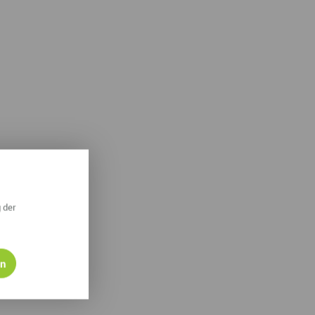
ympische Winterspiele 2026
eizeit
esundheit & Wellness
atur & Landschaft
lsperren und Stauseen im Erzgebirge
rlaubsregion Erzgebirge
eihnachten
 der
en