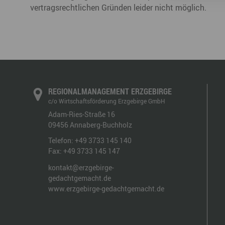
vertragsrechtlichen Gründen leider nicht möglich.
REGIONALMANAGEMENT ERZGEBIRGE
c/o Wirtschaftsförderung Erzgebirge GmbH
Adam-Ries-Straße 16
09456
Annaberg-Buchholz
Telefon:
+49 3733 145 140
Fax:
+49 3733 145 147
kontakt@erzgebirge-
gedachtgemacht.de
www.erzgebirge-gedachtgemacht.de