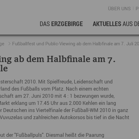
ÜBER UNS
P
DAS
ERZGEBIRGE
AKTUELLES
AUS D
WIRTSCHAFTSREGION
ERFOLGSGESCHICHTEN
L
N
ge
Fußballfest und Public-Viewing ab dem Halbfinale am 7. Juli 20
ing ab dem Halbfinale am 7.
Stellenangebote im Erzgebirge
hERZgeschichten
F
N
le
Wirtschaftsstandort
Unternehmensgeschichten
B
eisterschaft 2010. Mit Spielfreude, Leidenschaft und
Arbeiten im Erzgebirge
kurz ERZählt
W
terland des Fußballs vom Platz. Nach einem echten
nschaft am 27. Juni 2010 mit 4 : 1 bezwungen wurde,
Coworking Spaces im Erzgebirge
K
arkt erklang um 17.45 Uhr aus 2.000 Kehlen ein lang
r Deutschen ins Viertelfinale der Fußball-WM 2010 in ganz
Re
uvuzelas und zahlreichen Autokorsos bis tief in die Nacht
DER FILM
E
t der "Fußballpuls". Diesmal heißt die Paarung
Sp