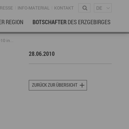
Sprachm
Wonach suchen Sie?
DE
RESSE
INFO-MATERIAL
KONTAKT
ER REGION
BOTSCHAFTER
DES ERZGEBIRGES
EBENSREGION
EWSLETTER
10 in...
28.06.2010
amilienleben
ewsletter
ildung
ohnen & Hausbau
ZURÜCK ZUR ÜBERSICHT
ultur
ligion
Dialekt
Essen
rzgebirgische Volkskunst
ortliche Aktivitäten