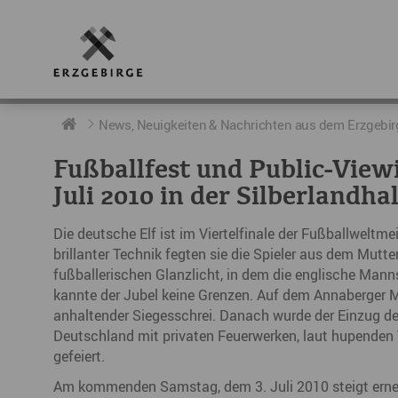
RUND UMS ERZGEBIRGE
AKTUELLES
DIE BOTSCHAFTER
News, Neuigkeiten & Nachrichten aus dem Erzgebir
Fußballfest und Public-View
Geschichte
Neuigkeiten
Botschafter im Überblick
Juli 2010 in der Silberlandhal
Geografie
Podcast „hERZschlag“
Botschafterveranstaltungen
Die deutsche Elf ist im Viertelfinale der Fußballweltm
Der Erzgebirgskreis
brillanter Technik fegten sie die Spieler aus dem Mut
fußballerischen Glanzlicht, in dem die englische Man
Städte im Erzgebirge
kannte der Jubel keine Grenzen. Auf dem Annaberger M
anhaltender Siegesschrei. Danach wurde der Einzug de
Erzgebirgskrimi
Deutschland mit privaten Feuerwerken, laut hupenden V
gefeiert.
Fakten
Am kommenden Samstag, dem 3. Juli 2010 steigt erneu