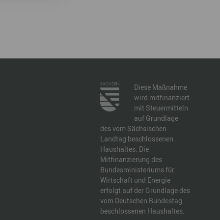
Diese Maßnahme
wird mitfinanziert
mit Steuermitteln
auf Grundlage
des vom Sächsischen
Landtag beschlossenen
Haushaltes. Die
Mitfinanzierung des
Bundesministeriums für
Wirtschaft und Energie
erfolgt auf der Grundlage des
vom Deutschen Bundestag
beschlossenen Haushaltes.