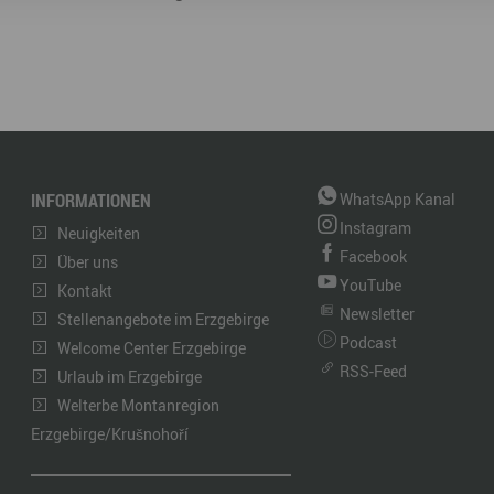
INFORMATIONEN
WhatsApp Kanal
Instagram
Neuigkeiten
Facebook
Über uns
YouTube
Kontakt
Newsletter
Stellenangebote im Erzgebirge
Podcast
Welcome Center Erzgebirge
RSS-Feed
Urlaub im Erzgebirge
Welterbe Montanregion
Erzgebirge/Krušnohoří