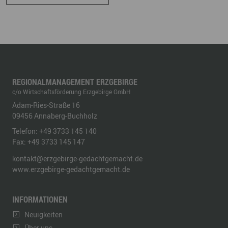
REGIONALMANAGEMENT ERZGEBIRGE
c/o Wirtschaftsförderung Erzgebirge GmbH
Adam-Ries-Straße 16
09456
Annaberg-Buchholz
Telefon:
+49 3733 145 140
Fax:
+49 3733 145 147
kontakt@erzgebirge-gedachtgemacht.de
www.erzgebirge-gedachtgemacht.de
INFORMATIONEN
Neuigkeiten
Über uns