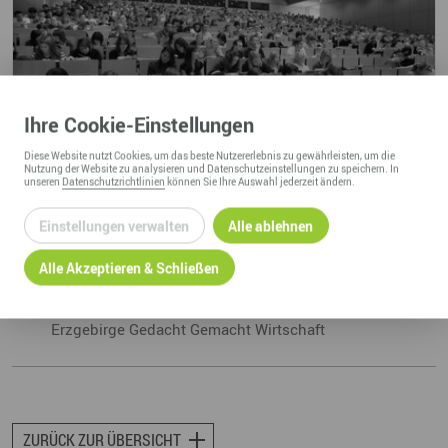
Ihre
Cookie
-Einstellungen
Diese
Website
nutzt Cookies, um das beste Nutzererlebnis zu gewährleisten, um die
Nutzung der
Website
zu analysieren und Datenschutzeinstellungen zu speichern. In
unseren
Datenschutzrichtlinien
können Sie Ihre Auswahl jederzeit ändern.
Einstellungen verwalten
Alle ablehnen
Alle Akzeptieren & Schließen
Links
www.tu-chemnitz.de
Erzgebirge Gedacht Gemacht Wirtschaft
ZURÜCK ZUR ÜBERSICHT