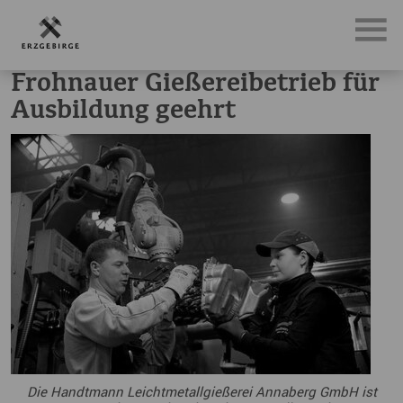
News, Neuigkeiten & Nachrichten aus dem Erzgebirge
Fro
Frohnauer Gießereibetrieb für
Ausbildung geehrt
Die Handtmann Leichtmetallgießerei Annaberg GmbH ist