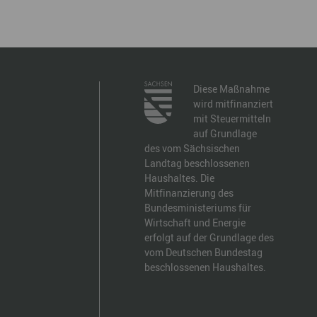
Diese Maßnahme
wird mitfinanziert
mit Steuermitteln
auf Grundlage
des vom Sächsischen
Landtag beschlossenen
Haushaltes. Die
Mitfinanzierung des
Bundesministeriums für
Wirtschaft und Energie
erfolgt auf der Grundlage des
vom Deutschen Bundestag
beschlossenen Haushaltes.