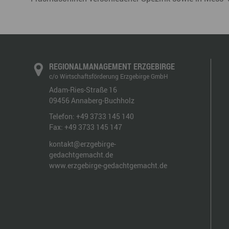
REGIONALMANAGEMENT ERZGEBIRGE
c/o Wirtschaftsförderung Erzgebirge GmbH
Adam-Ries-Straße 16
09456
Annaberg-Buchholz
Telefon:
+49 3733 145 140
Fax:
+49 3733 145 147
kontakt@erzgebirge-
gedachtgemacht.de
www.erzgebirge-gedachtgemacht.de