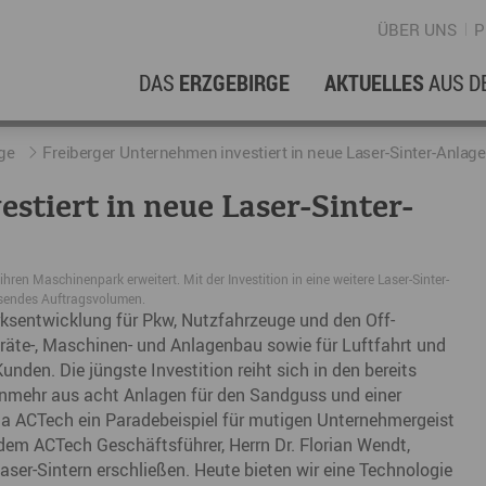
ÜBER UNS
P
DAS
ERZGEBIRGE
AKTUELLES
AUS D
WIRTSCHAFTSREGION
ERFOLGSGESCHICHTEN
L
N
ge
Freiberger Unternehmen investiert in neue Laser-Sinter-Anlage
stiert in neue Laser-Sinter-
Stellenangebote im Erzgebirge
hERZgeschichten
F
N
Wirtschaftsstandort
Unternehmensgeschichten
B
ren Maschinenpark erweitert. Mit der Investition in eine weitere Laser-Sinter-
hsendes Auftragsvolumen.
Arbeiten im Erzgebirge
kurz ERZählt
W
erksentwicklung für Pkw, Nutzfahrzeuge und den Off-
Coworking Spaces im Erzgebirge
räte-, Maschinen- und Anlagenbau sowie für Luftfahrt und
K
unden. Die jüngste Investition reiht sich in den bereits
Re
unmehr aus acht Anlagen für den Sandguss und einer
rma ACTech ein Paradebeispiel für mutigen Unternehmergeist
DER FILM
E
em ACTech Geschäftsführer, Herrn Dr. Florian Wendt,
Laser-Sintern erschließen. Heute bieten wir eine Technologie
Sp