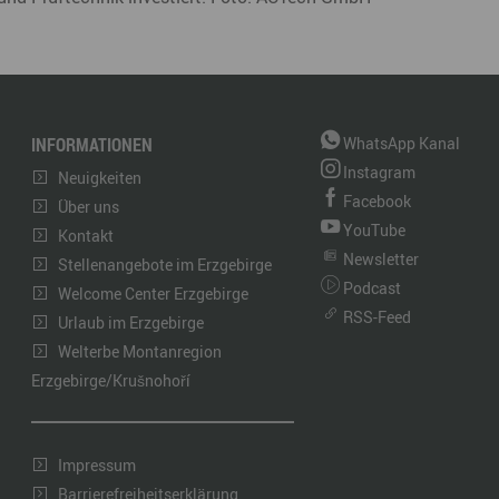
INFORMATIONEN
WhatsApp Kanal
Instagram
Neuigkeiten
Facebook
Über uns
YouTube
Kontakt
Newsletter
Stellenangebote im Erzgebirge
Podcast
Welcome Center Erzgebirge
RSS-Feed
Urlaub im Erzgebirge
Welterbe Montanregion
Erzgebirge/Krušnohoří
Impressum
Barrierefreiheitserklärung