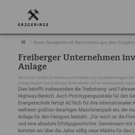
RUND UMS ERZGEBIRGE
AKTUELLES
DIE BOTSCHAFTER
News, Neuigkeiten & Nachrichten aus dem Erzgebir
Freiberger Unternehmen inve
Geschichte
Neuigkeiten
Botschafter im Überblick
Anlage
Geografie
Podcast „hERZschlag“
Botschafterveranstaltungen
Die ACTech GmbH, Entwickler und Hersteller von Gussteilprototypen hat ih
Anlage reagiert das Freiberger Unternehmen auf ein kontinuierlich wac
Der Erzgebirgskreis
Dies betrifft insbesondere die Triebstrang- und Fahrw
Highway-Bereich. Auch Prototypengussteile für den Ge
Städte im Erzgebirge
Energietechnik fertigt ACTech für ihre internationalen K
weltweit größten derartigen Maschinenpark ein, der n
Erzgebirgskrimi
Anlage für den Feinguss besteht. „Für mich ist die Fi
und eine absolute Erfolgsgeschichte. Gemeinsam mit d
Fakten
konnten wir über die Jahre völlig neue Märkte für das 