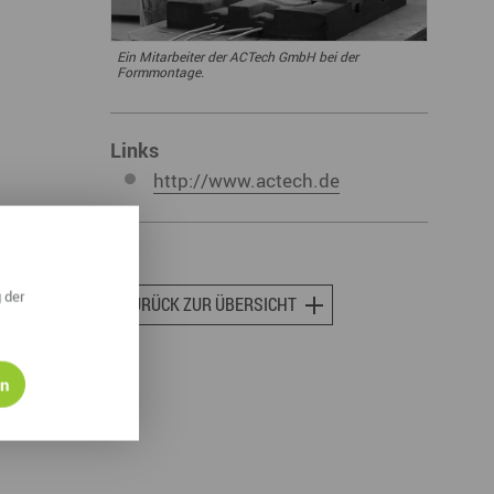
ympische Winterspiele 2026
Ein Mitarbeiter der ACTech GmbH bei der
eizeit
Formmontage.
esundheit & Wellness
Links
atur & Landschaft
http://www.actech.de
lsperren und Stauseen im Erzgebirge
rlaubsregion Erzgebirge
eihnachten
 der
ZURÜCK ZUR ÜBERSICHT
en