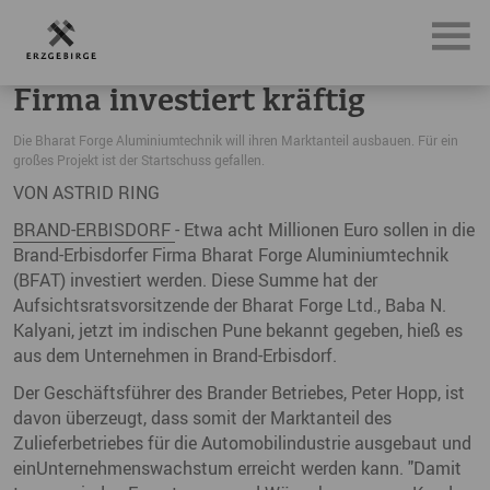
News, Neuigkeiten & Nachrichten aus dem Erzgebirge
Fir
Firma investiert kräftig
Die Bharat Forge Aluminiumtechnik will ihren Marktanteil ausbauen. Für ein
großes Projekt ist der Startschuss gefallen.
VON ASTRID RING
BRAND-ERBISDORF
- Etwa acht Millionen Euro sollen in die
Brand-Erbisdorfer Firma Bharat Forge Aluminiumtechnik
(BFAT) investiert werden. Diese Summe hat der
Aufsichtsratsvorsitzende der Bharat Forge Ltd., Baba N.
Kalyani, jetzt im indischen Pune bekannt gegeben, hieß es
aus dem Unternehmen in Brand-Erbisdorf.
Der Geschäftsführer des Brander Betriebes, Peter Hopp, ist
davon überzeugt, dass somit der Marktanteil des
Zulieferbetriebes für die Automobilindustrie ausgebaut und
einUnternehmenswachstum erreicht werden kann. "Damit