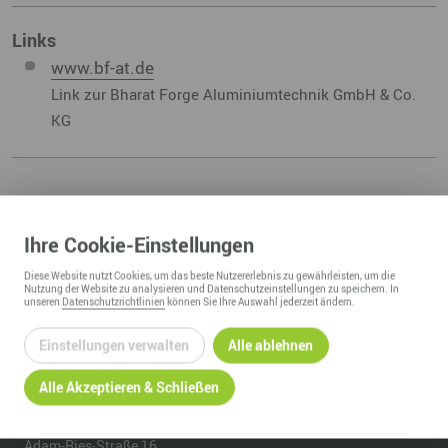
Links
www.bf-at.de
Link zur Bharat Forge Aluminiumtechnik GmbH & Co.
KG
ZURÜCK ZUR ÜBERSICHT
Ihre
Cookie
-Einstellungen
Diese
Website
nutzt Cookies, um das beste Nutzererlebnis zu gewährleisten, um die
Nutzung der
Website
zu analysieren und Datenschutzeinstellungen zu speichern. In
unseren
Datenschutzrichtlinien
können Sie Ihre Auswahl jederzeit ändern.
Einstellungen verwalten
Alle ablehnen
Alle Akzeptieren & Schließen
REGIONALMANAGEMENT ERZGEBIRGE
c/o Wirtschaftsförderung Erzgebirge GmbH
Adam-Ries-Straße 16