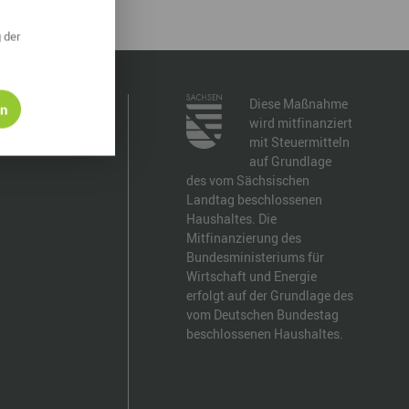
ympische Winterspiele 2026
 der
eizeit
esundheit & Wellness
Diese Maßnahme
en
wird mitfinanziert
atur & Landschaft
mit Steuermitteln
auf Grundlage
lsperren und Stauseen im Erzgebirge
des vom Sächsischen
Landtag beschlossenen
rlaubsregion Erzgebirge
Haushaltes. Die
Mitfinanzierung des
eihnachten
Bundesministeriums für
Wirtschaft und Energie
erfolgt auf der Grundlage des
vom Deutschen Bundestag
beschlossenen Haushaltes.