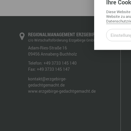
Ihre
Cook
Diese
Website
Website
zu ana
Datenschutzric
REGIONALMANAGEMENT ERZGEBIRGE
Einstellun
c/o Wirtschaftsförderung Erzgebirge GmbH
Adam-Ries-Straße 16
09456
Annaberg-Buchholz
Telefon:
+49 3733 145 140
Fax:
+49 3733 145 147
kontakt@erzgebirge-
gedachtgemacht.de
www.erzgebirge-gedachtgemacht.de