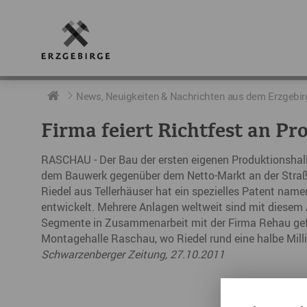
RUND UMS ERZGEBIRGE
AKTUELLES
DIE BOTSCHAFTER
News, Neuigkeiten & Nachrichten aus dem Erzgebir
Firma feiert Richtfest an Pr
Geschichte
Neuigkeiten
Botschafter im Überblick
RASCHAU - Der Bau der ersten eigenen Produktionshall
Geografie
Podcast „hERZschlag“
Botschafterveranstaltungen
dem Bauwerk gegenüber dem Netto-Markt an der Straße
Riedel aus Tellerhäuser hat ein spezielles Patent nam
Der Erzgebirgskreis
entwickelt. Mehrere Anlagen weltweit sind mit diesem 
Städte im Erzgebirge
Segmente in Zusammenarbeit mit der Firma Rehau gefe
Montagehalle Raschau, wo Riedel rund eine halbe Millio
Erzgebirgskrimi
Schwarzenberger Zeitung, 27.10.2011
Fakten