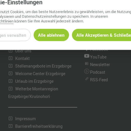
ie
-Einstellungen
Nah dran am Abgrund
Ol
nutzt Cookies, um das beste Nutzererlebnis zu gewährleisten, um die Nutzung
lysieren und Datenschutzeinstellungen zu speichern. In unseren
Fr
htlinien
können Sie Ihre Auswahl jederzeit ändern.
G
INFORMATIONEN
WhatsApp Kanal
gen verwalten
Alle ablehnen
Alle Akzeptieren & Schließ
Instagram
Neuigkeiten
N
Facebook
Über uns
Ta
YouTube
Kontakt
Newsletter
U
Stellenangebote im Erzgebirge
Podcast
Welcome Center Erzgebirge
W
RSS-Feed
Urlaub im Erzgebirge
Welterbe Montanregion
Erzgebirge/Krušnohoří
Impressum
Barrierefreiheitserklärung