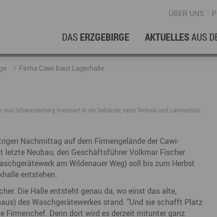
ÜBER UNS
P
DAS
ERZGEBIRGE
AKTUELLES
AUS D
WIRTSCHAFTSREGION
ERFOLGSGESCHICHTEN
L
N
ge
Firma Cawi baut Lagerhalle
Stellenangebote im Erzgebirge
hERZgeschichten
F
N
er aus Schwarzenberg investiert in ein Gebäude, neue Technik und Lärmschutz.
Wirtschaftsstandort
Unternehmensgeschichten
B
Arbeiten im Erzgebirge
kurz ERZählt
W
strigen Nachmittag auf dem Firmengelände der Cawi-
 letzte Neubau, den Geschäftsführer Volkmar Fischer
Coworking Spaces im Erzgebirge
K
Waschgerätewerk am Wildenauer Weg) soll bis zum Herbst
Re
khalle entstehen.
DER FILM
her. Die Halle entsteht genau da, wo einst das alte,
E
hhaus) des Waschgerätewerkes stand. "Und sie schafft Platz
ige Firmenchef. Denn dort wird es derzeit mitunter ganz
Sp