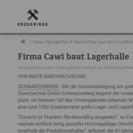
RUND UMS ERZGEBIRGE
AKTUELLES
DIE BOTSCHAFTER
News, Neuigkeiten & Nachrichten aus dem Erzgebir
Firma Cawi baut Lagerhalle
Geschichte
Neuigkeiten
Botschafter im Überblick
Die Konjunktur brummt, Auftragsbücher sind voll. Ein Automobilzuliefer
Geografie
Podcast „hERZschlag“
Botschafterveranstaltungen
VON BEATE KINDT-MATUSCHEK
Der Erzgebirgskreis
SCHWARZENBERG
- Mit der Grundsteinlegung am ge
Stanztechnik GmbH Schwarzenberg beginnt der vorerst
Städte im Erzgebirge
plant. Im hinteren Teil des Firmengeländes (ehemals 
eine rund 1000 Quadratmeter große Lager- und Logisti
Erzgebirgskrimi
"Danach ist Standort flächenmäßig ausgereizt", so Fisc
Fakten
niemals wirklich fertig gestellte Hochregallager (Hoc
innerhalb der Produktionshallen", erläutert der 61-jähr