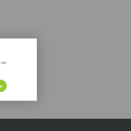
ympische Winterspiele 2026
eizeit
esundheit & Wellness
atur & Landschaft
lsperren und Stauseen im Erzgebirge
 der
rlaubsregion Erzgebirge
eihnachten
en