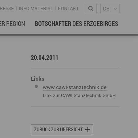
Sprachm
Wonach suchen Sie?
DE
RESSE
INFO-MATERIAL
KONTAKT
ER REGION
BOTSCHAFTER
DES ERZGEBIRGES
EBENSREGION
EWSLETTER
20.04.2011
amilienleben
ewsletter
ildung
Links
www.cawi-stanztechnik.de
ohnen & Hausbau
Link zur CAWI Stanztechnik GmbH
ultur
ligion
Dialekt
Essen
rzgebirgische Volkskunst
ZURÜCK ZUR ÜBERSICHT
ortliche Aktivitäten