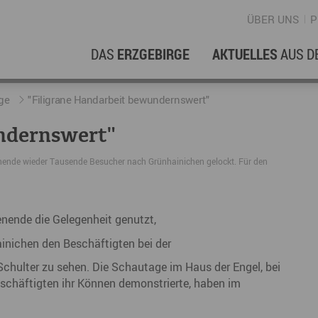
ÜBER UNS
P
DAS
ERZGEBIRGE
AKTUELLES
AUS D
WIRTSCHAFTSREGION
ERFOLGSGESCHICHTEN
L
N
ge
"Filigrane Handarbeit bewundernswert"
ndernswert"
Stellenangebote im Erzgebirge
hERZgeschichten
F
N
ende wieder Tausende Besucher nach Grünhainichen gelockt. Für den
Wirtschaftsstandort
Unternehmensgeschichten
B
Arbeiten im Erzgebirge
kurz ERZählt
W
ende die Gelegenheit genutzt,
Coworking Spaces im Erzgebirge
K
inichen den Beschäftigten bei der
Re
chulter zu sehen. Die Schautage im Haus der Engel, bei
DER FILM
E
eschäftigten ihr Können demonstrierte, haben im
Sp