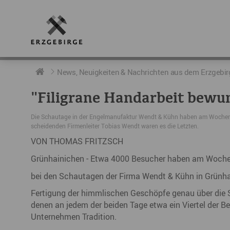
RUND UMS ERZGEBIRGE
AKTUELLES
DIE BOTSCHAFTER
News, Neuigkeiten & Nachrichten aus dem Erzgebir
"Filigrane Handarbeit bewu
Geschichte
Neuigkeiten
Botschafter im Überblick
Die Schautage in der Engelmanufaktur Wendt & Kühn haben am Wochen
Geografie
Podcast „hERZschlag“
Botschafterveranstaltungen
scheidenden Firmenleiter Tobias Wendt waren es die Letzten.
VON THOMAS FRITZSCH
Der Erzgebirgskreis
Grünhainichen - Etwa 4000 Besucher haben am Wochen
Städte im Erzgebirge
bei den Schautagen der Firma Wendt & Kühn in Grünha
Erzgebirgskrimi
Fertigung der himmlischen Geschöpfe genau über die S
denen an jedem der beiden Tage etwa ein Viertel der B
Fakten
Unternehmen Tradition.