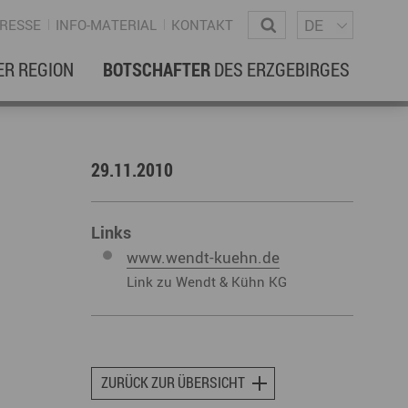
Sprachm
Wonach suchen Sie?
DE
RESSE
INFO-MATERIAL
KONTAKT
ER REGION
BOTSCHAFTER
DES ERZGEBIRGES
EBENSREGION
EWSLETTER
29.11.2010
amilienleben
ewsletter
ildung
Links
www.wendt-kuehn.de
ohnen & Hausbau
Link zu Wendt & Kühn KG
ultur
ligion
Dialekt
Essen
rzgebirgische Volkskunst
ZURÜCK ZUR ÜBERSICHT
ortliche Aktivitäten