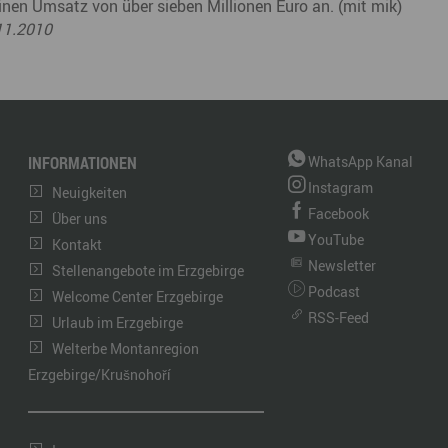
inen Umsatz von über sieben Millionen Euro an. (mit mik)
.11.2010
INFORMATIONEN
WhatsApp Kanal
Instagram
Neuigkeiten
Facebook
Über uns
YouTube
Kontakt
Newsletter
Stellenangebote im Erzgebirge
Podcast
Welcome Center Erzgebirge
RSS-Feed
Urlaub im Erzgebirge
Welterbe Montanregion
Erzgebirge/Krušnohoří