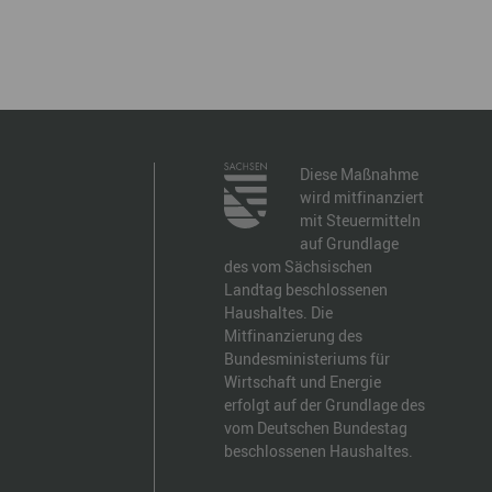
Diese Maßnahme
wird mitfinanziert
mit Steuermitteln
auf Grundlage
des vom Sächsischen
Landtag beschlossenen
Haushaltes. Die
Mitfinanzierung des
Bundesministeriums für
Wirtschaft und Energie
erfolgt auf der Grundlage des
vom Deutschen Bundestag
beschlossenen Haushaltes.