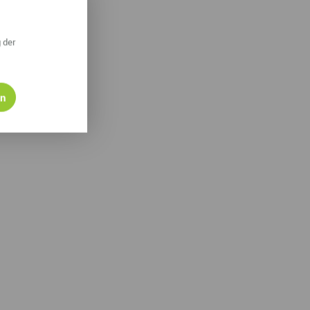
 der
en