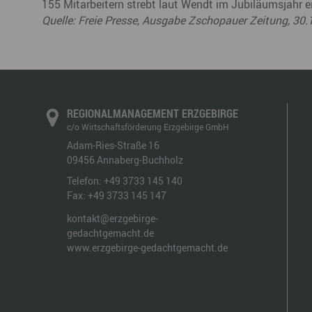
155 Mitarbeitern strebt laut Wendt im Jubiläumsjahr e
Quelle: Freie Presse, Ausgabe Zschopauer Zeitung, 30
REGIONALMANAGEMENT ERZGEBIRGE
c/o Wirtschaftsförderung Erzgebirge GmbH
Adam-Ries-Straße 16
09456
Annaberg-Buchholz
Telefon:
+49 3733 145 140
Fax:
+49 3733 145 147
kontakt@erzgebirge-
gedachtgemacht.de
www.erzgebirge-gedachtgemacht.de