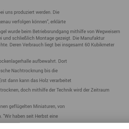
Nah dran am Abgrund
Ol
ei uns produziert werden. Die
Fr
genau verfolgen können", erklärte
G
gel wurde beim Betriebsrundgang mithilfe von Wegweisern
ei und schließlich Montage gezeigt. Die Manufaktur
N
ichte. Deren Verbrauch liegt bei insgesamt 60 Kubikmeter
Ta
ockenlagerhalle aufbewahrt. Dort
U
nische Nachtrocknung bis die
W
rst dann kann das Holz verarbeitet
trocknen, doch mithilfe der Technik wird der Zeitraum
nen geflügelten Miniaturen, von
 "Wir haben seit Herbst eine
mit Herz und die Engelmusikanten