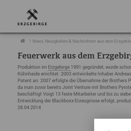
RUND UMS ERZGEBIRGE
AKTUELLES
DIE BOTSCHAFTER
News, Neuigkeiten & Nachrichten aus dem Erzgebir
Feuerwerk aus dem Erzgebir
Geschichte
Neuigkeiten
Botschafter im Überblick
Produktion im
Erzgebirge
1991 gegründet, wurde schon
Geografie
Podcast „hERZschlag“
Botschafterveranstaltungen
Kühnhaide errichtet. 2003 entwickelte Inhaber Andrea
Patent an. 2007 erfolgte die Übernahme der Brothers
Der Erzgebirgskreis
da man zuvor bereits Joint Venture mit Brothers Pyrote
beschäftigt Voigt 13 feste Mitarbeiter und bis zu sie
Städte im Erzgebirge
Entwicklung der Blackboxx-Erzeugnisse erfolgt, produzie
28.04.2014
Erzgebirgskrimi
Fakten