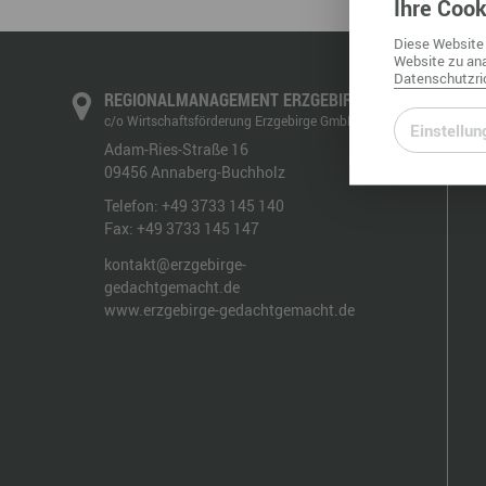
Ihre
Cook
Diese
Website
Website
zu ana
Datenschutzric
REGIONALMANAGEMENT ERZGEBIRGE
c/o Wirtschaftsförderung Erzgebirge GmbH
Einstellun
Adam-Ries-Straße 16
09456
Annaberg-Buchholz
Telefon:
+49 3733 145 140
Fax:
+49 3733 145 147
kontakt@erzgebirge-
gedachtgemacht.de
www.erzgebirge-gedachtgemacht.de