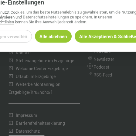
ie
-Einstellungen
Nah dran am Abgrund
Ol
nutzt Cookies, um das beste Nutzererlebnis zu gewährleisten, um die Nutzung
lysieren und Datenschutzeinstellungen zu speichern. In unseren
Fr
htlinien
können Sie Ihre Auswahl jederzeit ändern.
INFORMATIONEN
WhatsApp Kanal
G
Instagram
gen verwalten
Alle ablehnen
Alle Akzeptieren & Schließ
Neuigkeiten
Facebook
Über uns
N
YouTube
Kontakt
Ta
Newsletter
Stellenangebote im Erzgebirge
Podcast
U
Welcome Center Erzgebirge
RSS-Feed
Urlaub im Erzgebirge
W
Welterbe Montanregion
Erzgebirge/Krušnohoří
Impressum
Barrierefreiheitserklärung
Datenschutz