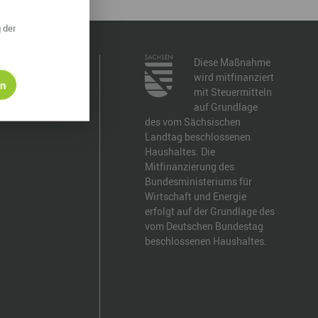
ympische Winterspiele 2026
 der
eizeit
Diese Maßnahme
esundheit & Wellness
wird mitfinanziert
en
mit Steuermitteln
atur & Landschaft
auf Grundlage
des vom Sächsischen
lsperren und Stauseen im Erzgebirge
Landtag beschlossenen
Haushaltes. Die
rlaubsregion Erzgebirge
Mitfinanzierung des
Bundesministeriums für
eihnachten
Wirtschaft und Energie
erfolgt auf der Grundlage des
vom Deutschen Bundestag
beschlossenen Haushaltes.