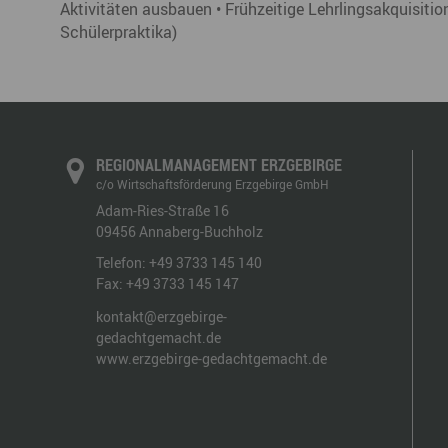
Aktivitäten ausbauen • Frühzeitige Lehrlingsakquisiti
Schülerpraktika)
REGIONALMANAGEMENT ERZGEBIRGE
c/o Wirtschaftsförderung Erzgebirge GmbH
Adam-Ries-Straße 16
09456
Annaberg-Buchholz
Telefon:
+49 3733 145 140
Fax:
+49 3733 145 147
kontakt@erzgebirge-
gedachtgemacht.de
www.erzgebirge-gedachtgemacht.de