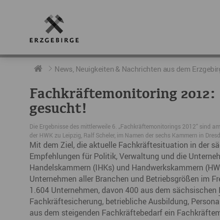
RUND UMS ERZGEBIRGE
AKTUELLES
DIE BOTSCHAFTER
News, Neuigkeiten & Nachrichten aus dem Erzgebir
Fachkräftemonitoring 2012: 
Geschichte
Neuigkeiten
Botschafter im Überblick
gesucht!
Geografie
Podcast „hERZschlag“
Botschafterveranstaltungen
Die Ergebnisse des mittlerweile 6. „Fachkräftemonitorings 2012“ sind am
der HWK zu Leipzig, Ralf Scheler, im Namen der sechs Kammern in Dresd
Der Erzgebirgskreis
Mit dem Ziel, die aktuelle Fachkräftesituation in der 
Empfehlungen für Politik, Verwaltung und die Unterne
Städte im Erzgebirge
Handelskammern (IHKs) und Handwerkskammern (HWKs)
Unternehmen aller Branchen und Betriebsgrößen im Frei
Erzgebirgskrimi
1.604 Unternehmen, davon 400 aus dem sächsischen
Fachkräftesicherung, betriebliche Ausbildung, Persona
Fakten
aus dem steigenden Fachkräftebedarf ein Fachkräftem