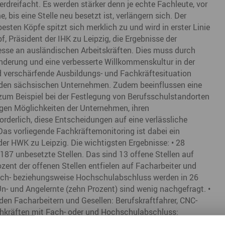
erdreifacht. Es werden stärker denn je echte Fachleute, vor
Nah dran am Abgrund
Ol
 bis eine Stelle neu besetzt ist, verlängern sich. Der
sten Köpfe spitzt sich merklich zu und wird in erster Linie
Fr
, Präsident der IHK zu Leipzig, die Ergebnisse der
sse an ausländischen Arbeitskräften. Dies muss durch
G
nderung und eine verbesserte Willkommenskultur in der
d verschärfende Ausbildungs- und Fachkräftesituation
N
den sächsischen Unternehmen. Zudem beeinflussen eine
Ta
zum Beispiel bei der Festlegung von Berufsschulstandorten
igen Möglichkeiten der Unternehmen, ihren
U
rderlich, diese Entscheidungen auf eine verlässliche
as vorliegende Fachkräftemonitoring ist dabei ein
W
 der HWK zu Leipzig. Die wichtigsten Ergebnisse: • 28
87 unbesetzte Stellen. Das sind 13 offene Stellen auf
zent der offenen Stellen entfielen auf Facharbeiter und
Fach- beziehungsweise Hochschulabschluss werden in 26
Un- und Angelernte (zehn Prozent) sind wenig nachgefragt. •
den Facharbeitern und Gesellen: Berufskraftfahrer, CNC-
achkräften mit Fach- oder und Hochschulabschluss:
chniker und Maschinenbauingenieure. • 65 Prozent der