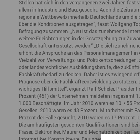
Stellen hat sich in den vergangenen zwei Jahren fast v
allem in Industrie und Bau, gesucht. Auch die Zeiträume,
regionale Wettbewerb innerhalb Deutschlands um die be
über die Konditionen ausgetragen“, fasst Wolfgang Topf
Befragung zusammen. „Neu ist das zunehmende Intere
weitere Erleichterungen in der Gesetzgebung zur Zuwa
Gesellschaft unterstützt werden.“ „Die sich zunehmen
erhöht die Ansprüche an das Personalmanagement in 
Vielzahl von Verwaltungs- und Politikentscheidungen, 
oder landesrechtlicher Ausbildungsberufe, die zukünft
Fachkräftebedarf zu decken. Daher ist es zwingend erfo
Prognose über die Fachkräfteentwicklung zu stützen. D
wichtiges Hilfsmittel“, ergänzt Ralf Scheler, Präsident
Prozent (451) der Unternehmen meldeten insgesamt 1.1
1.000 Beschäftigte. Im Jahr 2010 waren es 10. • 55 Pro
Gesellen. 2010 waren es 43 Prozent. Mitarbeiter mit 
Prozent der Fälle gesucht, 2010 waren es 17 Prozent. 
Die am häufigsten gesuchten Qualifikationen sind bei 
Fräser, Elektroniker, Maurer und Mechatroniker; bei F
Informatiker, Konstrukteure, Bauingenieure, Elektrote