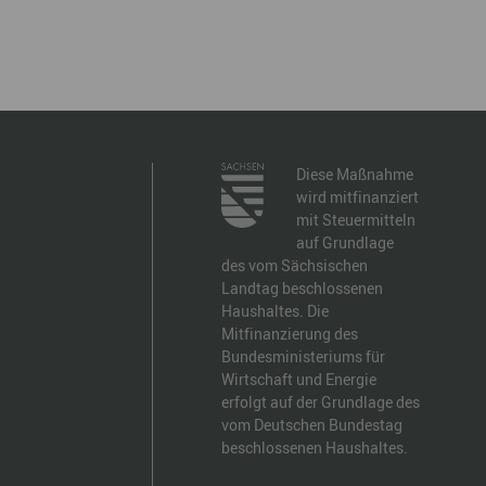
Diese Maßnahme
wird mitfinanziert
mit Steuermitteln
auf Grundlage
des vom Sächsischen
Landtag beschlossenen
Haushaltes. Die
Mitfinanzierung des
Bundesministeriums für
Wirtschaft und Energie
erfolgt auf der Grundlage des
vom Deutschen Bundestag
beschlossenen Haushaltes.