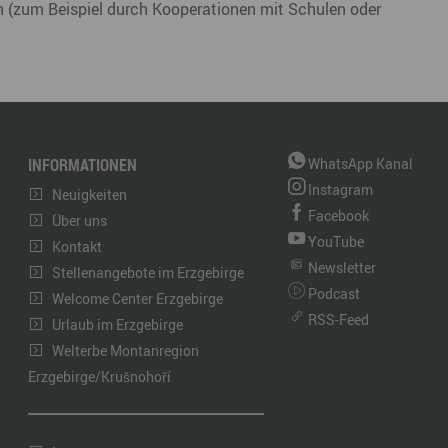
on (zum Beispiel durch Kooperationen mit Schulen oder
INFORMATIONEN
WhatsApp Kanal
Instagram
Neuigkeiten
Facebook
Über uns
YouTube
Kontakt
Newsletter
Stellenangebote im Erzgebirge
Podcast
Welcome Center Erzgebirge
RSS-Feed
Urlaub im Erzgebirge
Welterbe Montanregion
Erzgebirge/Krušnohoří