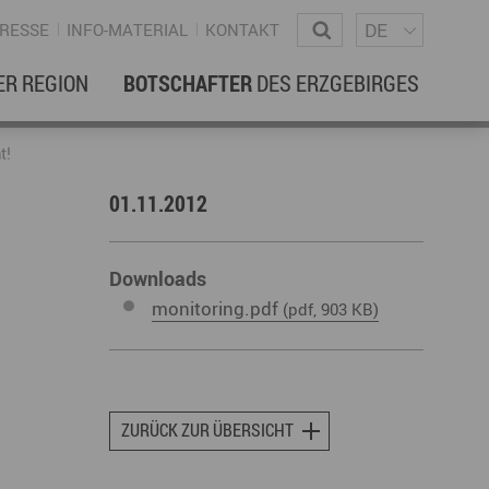
Sprachm
Wonach suchen Sie?
DE
RESSE
INFO-MATERIAL
KONTAKT
ER REGION
BOTSCHAFTER
DES ERZGEBIRGES
EBENSREGION
EWSLETTER
t!
01.11.2012
amilienleben
ewsletter
ildung
Downloads
monitoring.pdf
ohnen & Hausbau
(pdf, 903 KB)
ultur
ligion
Dialekt
Essen
ZURÜCK ZUR ÜBERSICHT
rzgebirgische Volkskunst
ortliche Aktivitäten