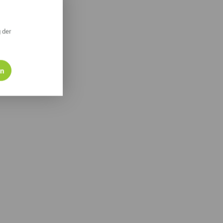
 der
en