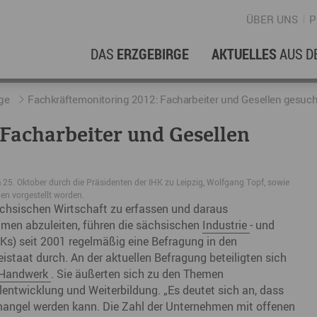
ÜBER UNS
P
DAS
ERZGEBIRGE
AKTUELLES
AUS D
WIRTSCHAFTSREGION
ERFOLGSGESCHICHTEN
L
N
ge
Fachkräftemonitoring 2012: Facharbeiter und Gesellen gesuch
Facharbeiter und Gesellen
Stellenangebote im Erzgebirge
hERZgeschichten
F
N
Wirtschaftsstandort
Unternehmensgeschichten
B
 25. Oktober durch die Präsidenten der IHK zu Leipzig, Wolfgang Topf, sowie
en vorgestellt worden.
Arbeiten im Erzgebirge
kurz ERZählt
W
sächsischen Wirtschaft zu erfassen und daraus
Coworking Spaces im Erzgebirge
hmen abzuleiten, führen die sächsischen
Industrie
- und
K
 seit 2001 regelmäßig eine Befragung in den
Re
staat durch. An der aktuellen Befragung beteiligten sich
Handwerk
. Sie äußerten sich zu den Themen
DER FILM
E
lentwicklung und Weiterbildung. „Es deutet sich an, dass
angel werden kann. Die Zahl der Unternehmen mit offenen
Sp