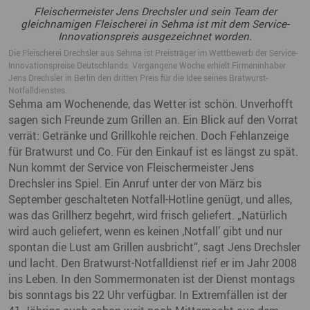
Fleischermeister Jens Drechsler und sein Team der
gleichnamigen Fleischerei in Sehma ist mit dem Service-
Innovationspreis ausgezeichnet worden.
Die Fleischerei Drechsler aus Sehma ist Preisträger im Wettbewerb der Service-
Innovationspreise Deutschlands. Vergangene Woche erhielt Firmeninhaber
Jens Drechsler in Berlin den dritten Preis für die Idee seines Bratwurst-
Notfalldienstes.
Sehma am Wochenende, das Wetter ist schön. Unverhofft
sagen sich Freunde zum Grillen an. Ein Blick auf den Vorrat
verrät: Getränke und Grillkohle reichen. Doch Fehlanzeige
für Bratwurst und Co. Für den Einkauf ist es längst zu spät.
Nun kommt der Service von Fleischermeister Jens
Drechsler ins Spiel. Ein Anruf unter der von März bis
September geschalteten Notfall-Hotline genügt, und alles,
was das Grillherz begehrt, wird frisch geliefert. „Natürlich
wird auch geliefert, wenn es keinen ‚Notfall’ gibt und nur
spontan die Lust am Grillen ausbricht“, sagt Jens Drechsler
und lacht. Den Bratwurst-Notfalldienst rief er im Jahr 2008
ins Leben. In den Sommermonaten ist der Dienst montags
bis sonntags bis 22 Uhr verfügbar. In Extremfällen ist der