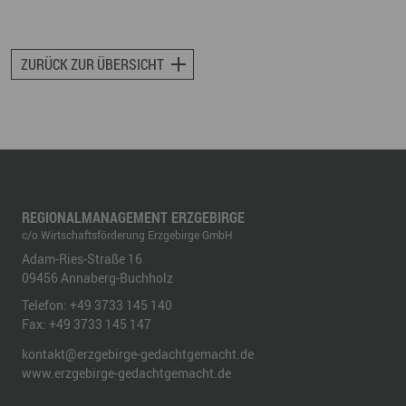
ZURÜCK ZUR ÜBERSICHT
REGIONALMANAGEMENT ERZGEBIRGE
c/o Wirtschaftsförderung Erzgebirge GmbH
Adam-Ries-Straße 16
09456
Annaberg-Buchholz
Telefon:
+49 3733 145 140
Fax:
+49 3733 145 147
kontakt@erzgebirge-gedachtgemacht.de
www.erzgebirge-gedachtgemacht.de