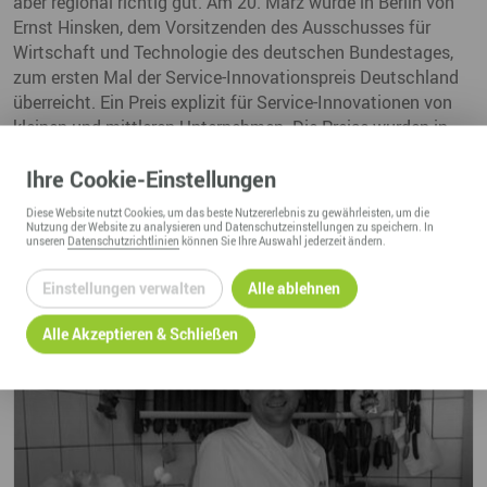
aber regional richtig gut. Am 20. März wurde in Berlin von
Ernst Hinsken, dem Vorsitzenden des Ausschusses für
Wirtschaft und Technologie des deutschen Bundestages,
zum ersten Mal der Service-Innovationspreis Deutschland
überreicht. Ein Preis explizit für Service-Innovationen von
kleinen und mittleren Unternehmen. Die Preise wurden in
zwei Kategorien verliehen: Service-Dienstleistung und
Ihre
Cookie
-Einstellungen
Servolation.
Text und Foto: Ariane Grund
08.04.2013
Diese
Website
nutzt Cookies, um das beste Nutzererlebnis zu gewährleisten, um die
Nutzung der
Website
zu analysieren und Datenschutzeinstellungen zu speichern. In
unseren
Datenschutzrichtlinien
können Sie Ihre Auswahl jederzeit ändern.
Einstellungen verwalten
Alle ablehnen
Alle Akzeptieren & Schließen