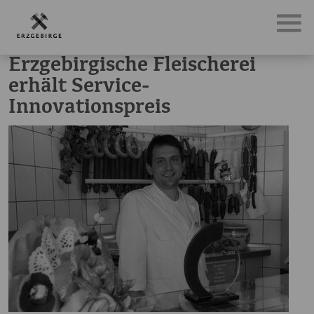
News, Neuigkeiten & Nachrichten aus dem Erzgebirge
Erz
Erzgebirgische Fleischerei
erhält Service-
Innovationspreis