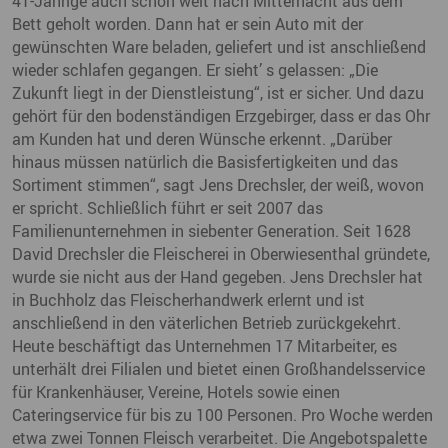
41-Jährige auch schon weit nach Mitternacht aus dem
Bett geholt worden. Dann hat er sein Auto mit der
gewünschten Ware beladen, geliefert und ist anschließend
wieder schlafen gegangen. Er sieht’ s gelassen: „Die
Zukunft liegt in der Dienstleistung“, ist er sicher. Und dazu
gehört für den bodenständigen Erzgebirger, dass er das Ohr
am Kunden hat und deren Wünsche erkennt. „Darüber
hinaus müssen natürlich die Basisfertigkeiten und das
Sortiment stimmen“, sagt Jens Drechsler, der weiß, wovon
er spricht. Schließlich führt er seit 2007 das
Familienunternehmen in siebenter Generation. Seit 1628
David Drechsler die Fleischerei in Oberwiesenthal gründete,
wurde sie nicht aus der Hand gegeben. Jens Drechsler hat
in Buchholz das Fleischerhandwerk erlernt und ist
anschließend in den väterlichen Betrieb zurückgekehrt.
Heute beschäftigt das Unternehmen 17 Mitarbeiter, es
unterhält drei Filialen und bietet einen Großhandelsservice
für Krankenhäuser, Vereine, Hotels sowie einen
Cateringservice für bis zu 100 Personen. Pro Woche werden
etwa zwei Tonnen Fleisch verarbeitet. Die Angebotspalette