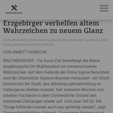
News, Neuigkeiten & Nachrichten aus dem Erzgebirge
Er
Erzgebirger verhelfen altem
Wahrzeichen zu neuem Glanz
Ein Walthersdorfer Unternehmen restauriert den Chemnitzer Saxonia-Brunnen.
Er war jahrzehntelang nicht in Betrieb.
VON ANNETT HONSCHA
WALTHERSDORF - Für kurze Zeit beherbergt der kleine
erzgebirgische Ort Walthersdorf ein tonnenschweres
Wahrzeichen. Auf dem Gelände der Firma Sigma Naturstein
wird der Chemnitzer Saxonia-Brunnen restauriert - ein Stück
Geschichte der Stadt, das allerdings jahrzehntelang im
Verborgenen bleiben musste. Seit mehreren Wochen nun
arbeiten Fachleute in dem Crottendorfer Ortsteil den
steinernen Zeitzeugen wieder auf. Und zwar Teil für Teil.
"Einige fehlende müssen auch neu gefertigt werden", sagt
Firmenchef Matthias Fritzsch. Zusammen bringen sie es