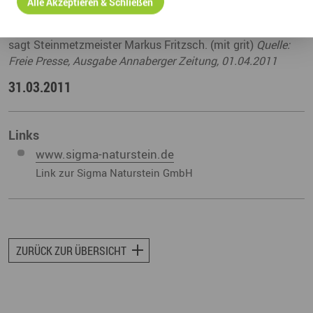
Alle Akzeptieren & Schließen
Sandsteinarbeiten ausführten. "Den Haupteingang vom
Berliner Adlon-Hotel haben wir ebenfalls umgearbeitet",
sagt Steinmetzmeister Markus Fritzsch. (mit grit)
Quelle:
Freie Presse, Ausgabe Annaberger Zeitung, 01.04.2011
31.03.2011
Links
www.sigma-naturstein.de
Link zur Sigma Naturstein GmbH
ZURÜCK ZUR ÜBERSICHT