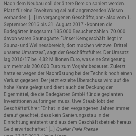
Nach dem Neubau soll der ältere Bereich saniert werden.
Platz für eine Erweiterung sei auf angrenzenden Wiesen
vorhanden. [...] Im vergangenen Geschäftsjahr - also vom 1.
September 2016 bis 31. August 2017 - konnten die
Badegärten insgesamt 185.000 Besucher zählen. 70.000
davon waren Saunagäste. "Unser Kerngeschäft liegt im
Sauna- und Wellnessbereich, dort machen wir zwei Drittel
unseres Umsatzes", sagt der Geschäftsführer. Der Umsatz
lag 2016/17 bei 4,82 Millionen Euro, was eine Steigerung
um mehr als 200.000 Euro zum Vorjahr bedeutet. Zuletzt
hatte es wegen der Nachrüstung bei der Technik noch einen
Verlust gegeben. Der jetzt erzielte Überschuss wird auf die
hohe Kante gelegt und dient auch der Deckung der
Eigenmittel, die die Badegärten GmbH für die geplanten
Investitionen aufbringen muss. Uwe Staab lobt den
Geschäftsführer: "Er hat in den vergangenen Jahren immer
darauf geachtet, dass kein Sanierungsstau in der
Einrichtung entsteht und aus dem Geschäftsbetrieb heraus
Geld erwirtschaftet." [...]
Quelle: Freie Presse
vom 12.05.2018, Heike Mann