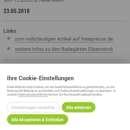
23.05.2018
Links
zum vollständigen Artikel auf freiepresse.de
weitere Infos zu den Badegärten Eibenstock
Ihre
Cookie
-Einstellungen
ZURÜCK ZUR ÜBERSICHT
Diese
Website
nutzt Cookies, um das beste Nutzererlebnis zu gewährleisten, um die
Nutzung der
Website
zu analysieren und Datenschutzeinstellungen zu speichern. In
unseren
Datenschutzrichtlinien
können Sie Ihre Auswahl jederzeit ändern.
Einstellungen verwalten
Alle ablehnen
Alle Akzeptieren & Schließen