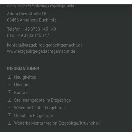
REGIONALMANAGEMENT ERZGEBIRGE
c/o Wirtschaftsförderung Erzgebirge GmbH
Adam-Ries-Straße 16
09456
Annaberg-Buchholz
Telefon:
+49 3733 145 140
Fax:
+49 3733 145 147
kontakt@erzgebirge-gedachtgemacht.de
www.erzgebirge-gedachtgemacht.de
INFORMATIONEN
Neuigkeiten
Über uns
Kontakt
Stellenangebote im Erzgebirge
Welcome Center Erzgebirge
Urlaub im Erzgebirge
Welterbe Montanregion Erzgebirge/Krušnohoří