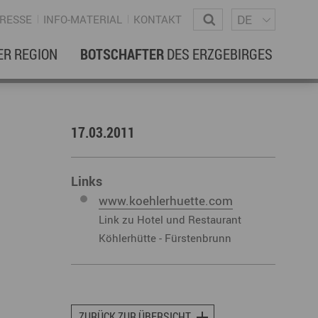
Sprachm
Wonach suchen Sie?
DE
RESSE
INFO-MATERIAL
KONTAKT
ER REGION
BOTSCHAFTER
DES ERZGEBIRGES
EBENSREGION
EWSLETTER
17.03.2011
amilienleben
ewsletter
ildung
Links
www.koehlerhuette.com
ohnen & Hausbau
Link zu Hotel und Restaurant
ultur
Köhlerhütte - Fürstenbrunn
ligion
Dialekt
Essen
rzgebirgische Volkskunst
ortliche Aktivitäten
ZURÜCK ZUR ÜBERSICHT