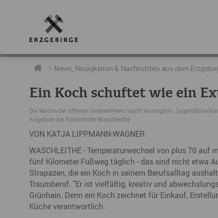
RUND UMS ERZGEBIRGE
AKTUELLES
DIE BOTSCHAFTER
News, Neuigkeiten & Nachrichten aus dem Erzgebir
Ein Koch schuftet wie ein E
Geschichte
Neuigkeiten
Botschafter im Überblick
Die Woche der offenen Unternehmen macht es möglich: Jugendliche könn
Geografie
Podcast „hERZschlag“
Botschafterveranstaltungen
Angebote der Köhlerhütte Waschleithe.
VON KATJA LIPPMANN-WAGNER
Der Erzgebirgskreis
WASCHLEITHE - Temperaturwechsel von plus 70 auf mi
Städte im Erzgebirge
fünf Kilometer Fußweg täglich - das sind nicht etwa A
Strapazen, die ein Koch in seinem Berufsalltag aushal
Erzgebirgskrimi
Traumberuf. "Er ist vielfältig, kreativ und abwechslu
Grünhain. Denn ein Koch zeichnet für Einkauf, Erstellu
Fakten
Küche verantwortlich.