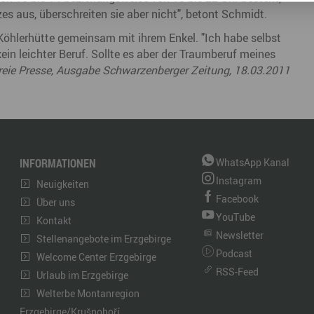
es aus, überschreiten sie aber nicht", betont Schmidt.
Köhlerhütte gemeinsam mit ihrem Enkel. "Ich habe selbst
ein leichter Beruf. Sollte es aber der Traumberuf meines
Freie Presse, Ausgabe Schwarzenberger Zeitung, 18.03.2011
INFORMATIONEN
WhatsApp Kanal
Instagram
Neuigkeiten
Facebook
Über uns
YouTube
Kontakt
Newsletter
Stellenangebote im Erzgebirge
Podcast
Welcome Center Erzgebirge
RSS-Feed
Urlaub im Erzgebirge
Welterbe Montanregion
Erzgebirge/Krušnohoří