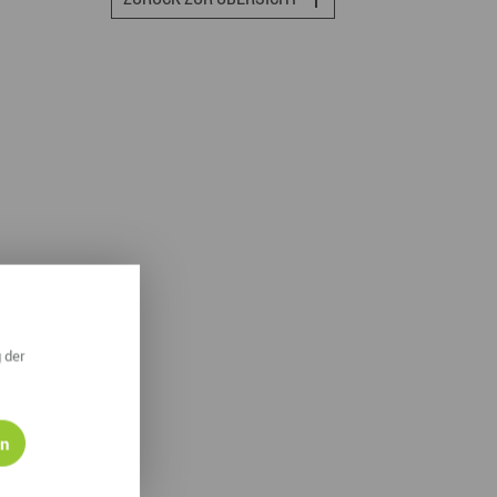
ympische Winterspiele 2026
eizeit
esundheit & Wellness
atur & Landschaft
lsperren und Stauseen im Erzgebirge
rlaubsregion Erzgebirge
eihnachten
 der
en