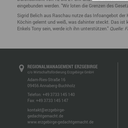
eingebunden werden. "Wir loten die Grenzen des Gesetz
Sigrid Belich aus Raschau nutze das Infoangebot der 
Köchin gelernt und weiß, was dahinter steckt. Das ist k
Enkels Tony sein, werde ich ihn unterstützen."
Quelle: 
REGIONALMANAGEMENT ERZGEBIRGE
c/o Wirtschaftsförderung Erzgebirge GmbH
Adam-Ries-Straße 16
09456
Annaberg-Buchholz
Telefon:
+49 3733 145 140
Fax:
+49 3733 145 147
kontakt@erzgebirge-
gedachtgemacht.de
www.erzgebirge-gedachtgemacht.de