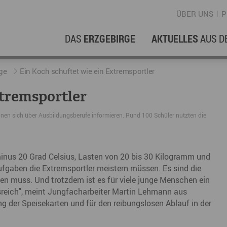
ÜBER UNS
P
DAS
ERZGEBIRGE
AKTUELLES
AUS D
WIRTSCHAFTSREGION
ERFOLGSGESCHICHTEN
L
N
ge
Ein Koch schuftet wie ein Extremsportler
xtremsportler
Stellenangebote im Erzgebirge
hERZgeschichten
F
N
en sich über Ausbildungsberufe informieren. Rund 100 Schüler nutzten die
Wirtschaftsstandort
Unternehmensgeschichten
B
Arbeiten im Erzgebirge
kurz ERZählt
W
nus 20 Grad Celsius, Lasten von 20 bis 30 Kilogramm und
Coworking Spaces im Erzgebirge
K
ufgaben die Extremsportler meistern müssen. Es sind die
ten muss. Und trotzdem ist es für viele junge Menschen ein
Re
ngsreich", meint Jungfacharbeiter Martin Lehmann aus
DER FILM
E
ng der Speisekarten und für den reibungslosen Ablauf in der
Sp