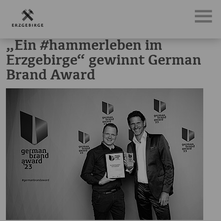
News, Neuigkeiten & Nachrichten aus dem Erzgebirge
„E
„Ein #hammerleben im
Erzgebirge“ gewinnt German
Brand Award