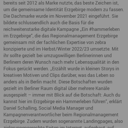
bereits seit 2012 als Marke nutzte, das beste Zeichen ist,
um die gemeinsame Identität Erzgebirge modern zu fassen.
Die Dachmarke wurde im November 2021 eingeführt. Sie
bildete schlussendlich auch die Basis für die
reichweitenstarke digitale Kampagne „Ein #hammerleben
im Erzgebirge“, die das Regionalmanagement Erzgebirge
gemeinsam mit der fachlichen Expertise von zebra
konzipierte und im Herbst/Winter 2022/23 umsetzte. Mit
ihr sollte gezielt bei umzugswilligen Berlinerinnen und
Berlinern deren Wunsch nach mehr Lebensqualität in den
Fokus gerückt werden. „Erzählt wurde in kleinen Storys in
kreativen Motiven und Clips darüber, was das Leben so
anders als in Berlin macht. Diese Botschaften wurden
gezielt im Berliner Raum digital über mehrere Kanäle
ausgespielt – immer mit Blick auf die Botschaft: Auch du
kannst hier im Erzgebirge ein Hammerleben führen“, erklärt
Daniel Schalling, Social Media Manager und
Kampagnenverantwortlicher beim Regionalmanagement
Erzgebirge. Zudem wurden sogenannte Landingpages, also
zielgruppengerechte Seiten im Internet, aufgebaut, auf