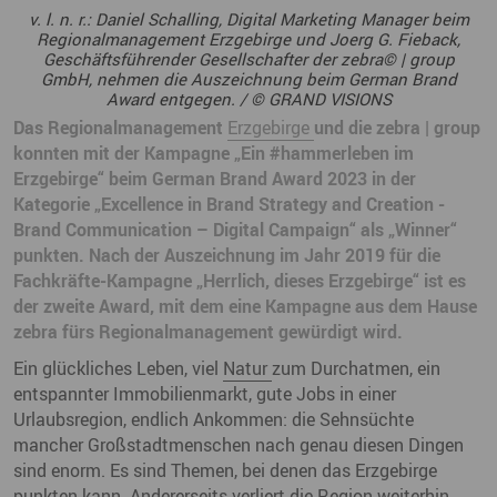
v. l. n. r.: Daniel Schalling, Digital Marketing Manager beim
Regionalmanagement Erzgebirge und Joerg G. Fieback,
Geschäftsführender Gesellschafter der zebra© | group
GmbH, nehmen die Auszeichnung beim German Brand
Award entgegen. / © GRAND VISIONS
Das Regionalmanagement
Erzgebirge
und die zebra | group
konnten mit der Kampagne „Ein #hammerleben im
Erzgebirge“ beim German Brand Award 2023 in der
Kategorie „Excellence in Brand Strategy and Creation -
Brand Communication – Digital Campaign“ als „Winner“
punkten. Nach der Auszeichnung im Jahr 2019 für die
Fachkräfte-Kampagne „Herrlich, dieses Erzgebirge“ ist es
der zweite Award, mit dem eine Kampagne aus dem Hause
zebra fürs Regionalmanagement gewürdigt wird.
Ein glückliches Leben, viel
Natur
zum Durchatmen, ein
entspannter Immobilienmarkt, gute Jobs in einer
Urlaubsregion, endlich Ankommen: die Sehnsüchte
mancher Großstadtmenschen nach genau diesen Dingen
sind enorm. Es sind Themen, bei denen das Erzgebirge
punkten kann. Andererseits verliert die Region weiterhin