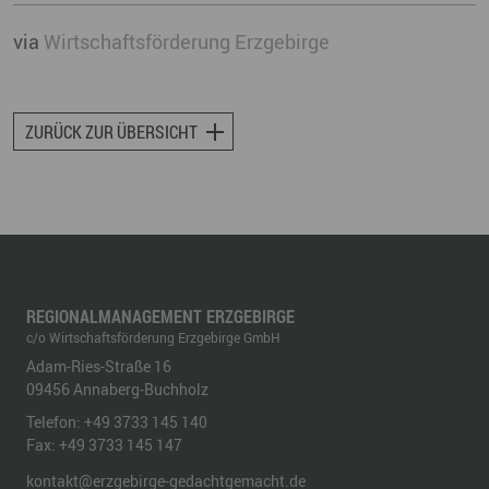
via
Wirtschaftsförderung Erzgebirge
ZURÜCK ZUR ÜBERSICHT
REGIONALMANAGEMENT ERZGEBIRGE
c/o Wirtschaftsförderung Erzgebirge GmbH
Adam-Ries-Straße 16
09456
Annaberg-Buchholz
Telefon:
+49 3733 145 140
Fax:
+49 3733 145 147
kontakt@erzgebirge-gedachtgemacht.de