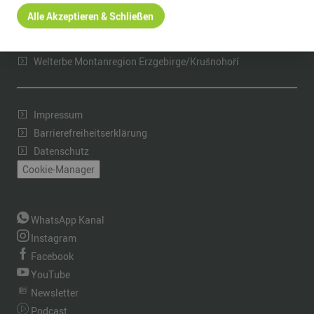
Stellenangebote im Erzgebirge
Alle Akzeptieren & Schließen
Welcome Center Erzgebirge
Urlaub im Erzgebirge
Welterbe Montanregion Erzgebirge/Krušnohoří
Impressum
Barrierefreiheitserklärung
Datenschutz
Cookie-Manager
WhatsApp Kanal
Instagram
Facebook
YouTube
Newsletter
Podcast