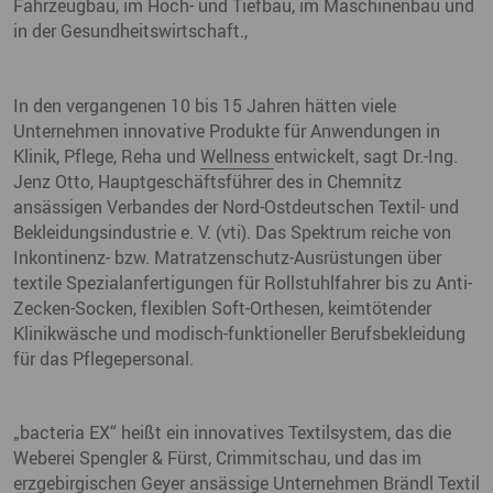
Fahrzeugbau, im Hoch- und Tiefbau, im Maschinenbau und
in der Gesundheitswirtschaft.,
In den vergangenen 10 bis 15 Jahren hätten viele
Unternehmen innovative Produkte für Anwendungen in
Klinik, Pflege, Reha und
Wellness
entwickelt, sagt Dr.-Ing.
Jenz Otto, Hauptgeschäftsführer des in Chemnitz
ansässigen Verbandes der Nord-Ostdeutschen Textil- und
Bekleidungsindustrie e. V. (vti). Das Spektrum reiche von
Inkontinenz- bzw. Matratzenschutz-Ausrüstungen über
textile Spezialanfertigungen für Rollstuhlfahrer bis zu Anti-
Zecken-Socken, flexiblen Soft-Orthesen, keimtötender
Klinikwäsche und modisch-funktioneller Berufsbekleidung
für das Pflegepersonal.
„bacteria EX“ heißt ein innovatives Textilsystem, das die
Weberei Spengler & Fürst, Crimmitschau, und das im
erzgebirgischen Geyer ansässige Unternehmen Brändl Textil