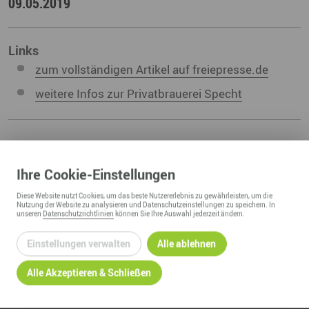
09.05.2019
Links
zum vollständigen Artikel auf freiepresse.de
weitere Infos zur Privatbrauerei Specht
ZURÜCK ZUR ÜBERSICHT
Ihre
Cookie
-Einstellungen
Diese
Website
nutzt Cookies, um das beste Nutzererlebnis zu gewährleisten, um die
Nutzung der
Website
zu analysieren und Datenschutzeinstellungen zu speichern. In
unseren
Datenschutzrichtlinien
können Sie Ihre Auswahl jederzeit ändern.
Einstellungen verwalten
Alle ablehnen
Alle Akzeptieren & Schließen
REGIONALMANAGEMENT ERZGEBIRGE
c/o Wirtschaftsförderung Erzgebirge GmbH