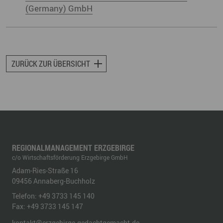
(Germany) GmbH
ZURÜCK ZUR ÜBERSICHT
REGIONALMANAGEMENT ERZGEBIRGE
c/o Wirtschaftsförderung Erzgebirge GmbH
Adam-Ries-Straße 16
09456
Annaberg-Buchholz
Telefon:
+49 3733 145 140
Fax:
+49 3733 145 147
kontakt@erzgebirge-gedachtgemacht.de