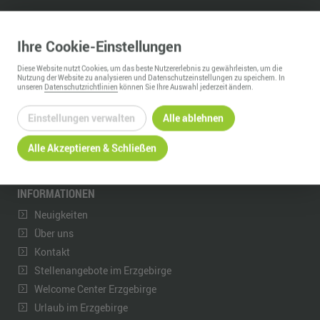
REGIONALMANAGEMENT ERZGEBIRGE
Ihre
Cookie
-Einstellungen
c/o Wirtschaftsförderung Erzgebirge GmbH
Adam-Ries-Straße 16
Diese
Website
nutzt Cookies, um das beste Nutzererlebnis zu gewährleisten, um die
09456
Annaberg-Buchholz
Nutzung der
Website
zu analysieren und Datenschutzeinstellungen zu speichern. In
unseren
Datenschutzrichtlinien
können Sie Ihre Auswahl jederzeit ändern.
Telefon:
+49 3733 145 140
Fax:
+49 3733 145 147
Einstellungen verwalten
Alle ablehnen
kontakt@erzgebirge-gedachtgemacht.de
Alle Akzeptieren & Schließen
www.erzgebirge-gedachtgemacht.de
INFORMATIONEN
Neuigkeiten
Über uns
Kontakt
Stellenangebote im Erzgebirge
Welcome Center Erzgebirge
Urlaub im Erzgebirge