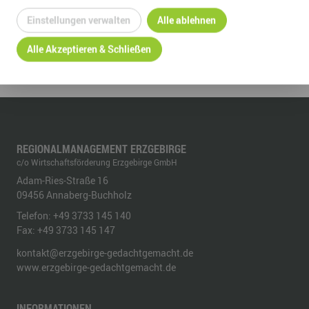
Einstellungen verwalten
Alle ablehnen
ZURÜCK ZUR ÜBERSICHT
Alle Akzeptieren & Schließen
REGIONALMANAGEMENT ERZGEBIRGE
c/o Wirtschaftsförderung Erzgebirge GmbH
Adam-Ries-Straße 16
09456
Annaberg-Buchholz
Telefon:
+49 3733 145 140
Fax:
+49 3733 145 147
kontakt@erzgebirge-gedachtgemacht.de
www.erzgebirge-gedachtgemacht.de
INFORMATIONEN