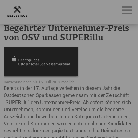
News, Neuigkeiten & Nachrichten aus dem Erzgebirge
Be
Begehrter Unternehmer-Preis
von OSV und SUPERillu
Bewerbung noch bis 15. Juli 2013 möglich
Bereits in der 17. Auflage verleihen in diesem Jahr die
Ostdeutschen Sparkassen gemeinsam mit der Zeitschrift
„SUPERillu“ den Unternehmer-Preis. Ab sofort können sich
Unternehmen, Kommunen und Vereine um die begehrte
Auszeichnung bewerben. In den Kategorien Unternehmen,
Vereine und Kommunen werden entsprechende Kandidaten
gesucht, die durch engagiertes Handeln ihre Heimatregion
gestärkt und vorangebracht haben – Wegbereiter für