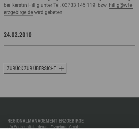
bei Kerstin Hillig unter Tel. 03733 145 119 bzw.
hillig
@
wfe-
erzgebirge.de
wird gebeten.
24.02.2010
ZURÜCK ZUR ÜBERSICHT
REGIONALMANAGEMENT ERZGEBIRGE
c/o Wirtschaftsförderung Erzgebirge GmbH
Adam-Ries-Straße 16