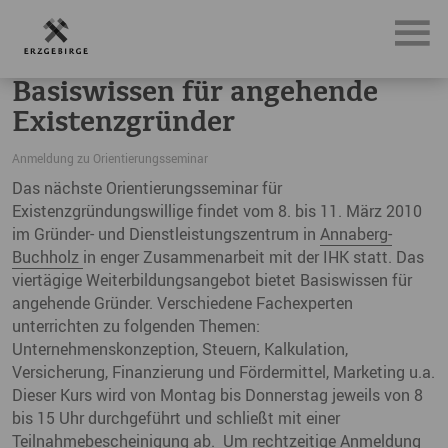
News, Neuigkeiten & Nachrichten aus dem Erzgebirge
Ba
Basiswissen für angehende
Existenzgründer
Anmeldung zu Orientierungsseminar
Das nächste Orientierungsseminar für
Existenzgründungswillige findet vom 8. bis 11. März 2010
im Gründer- und Dienstleistungszentrum in
Annaberg-
Buchholz
in enger Zusammenarbeit mit der IHK statt. Das
viertägige Weiterbildungsangebot bietet Basiswissen für
angehende Gründer. Verschiedene Fachexperten
unterrichten zu folgenden Themen:
Unternehmenskonzeption, Steuern, Kalkulation,
Versicherung, Finanzierung und Fördermittel, Marketing u.a.
Dieser Kurs wird von Montag bis Donnerstag jeweils von 8
bis 15 Uhr durchgeführt und schließt mit einer
Teilnahmebescheinigung ab. Um rechtzeitige Anmeldung