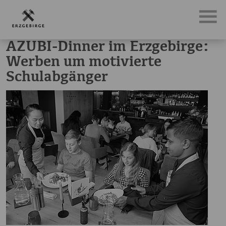
News, Neuigkeiten & Nachrichten aus dem Erzgebirge
AZ
AZUBI-Dinner im Erzgebirge:
Werben um motivierte
Schulabgänger