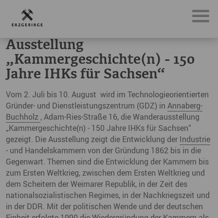
News, Neuigkeiten & Nachrichten aus dem Erzgebirge
Au
Ausstellung
„Kammergeschichte(n) - 150
Jahre IHKs für Sachsen“
Vom 2. Juli bis 10. August wird im Technologieorientierten
Gründer- und Dienstleistungszentrum (GDZ) in
Annaberg-
Buchholz
, Adam-Ries-Straße 16, die Wanderausstellung
„Kammergeschichte(n) - 150 Jahre IHKs für Sachsen“
gezeigt. Die Ausstellung zeigt die Entwicklung der
Industrie
- und Handelskammern von der Gründung 1862 bis in die
Gegenwart. Themen sind die Entwicklung der Kammern bis
zum Ersten Weltkrieg, zwischen dem Ersten Weltkrieg und
dem Scheitern der Weimarer Republik, in der Zeit des
nationalsozialistischen Regimes, in der Nachkriegszeit und
in der DDR. Mit der politischen Wende und der deutschen
Einheit erfolgte 1990 die Wiedergründung der Kammern als