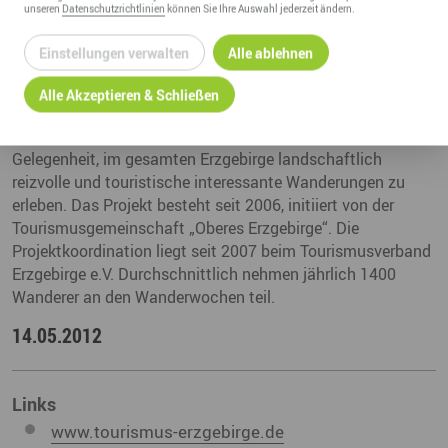
unseren
Datenschutzrichtlinien
können Sie Ihre Auswahl jederzeit ändern.
wird noch nicht verraten.
Einstellungen verwalten
Alle ablehnen
Hintergrundinformationen:
Die Wanderwochen „Echt Erzgebirge“ finden jeweils vom 3.
Alle Akzeptieren & Schließen
Samstag bis 4. Sonntag im Mai und September statt.
Gäste und Einwohner der Region haben dabei die
Gelegenheit, im gesamten Erzgebirge landschaftlich
reizvolle und touristische interessante Wanderungen zu
erleben. Das Projekt besteht seit 2006, initiiert von der
Tourismusgemeinschaft „Oberes Erzgebirge“. Die
Projektkoordination liegt seit 2007 beim Tourismusverband
Erzgebirge e.V. Durchschnittlich nehmen jährlich 1400
Wanderer an den Wanderwochen teil.
14.05.2012
Links
www.tourismus-erzgebirge.de