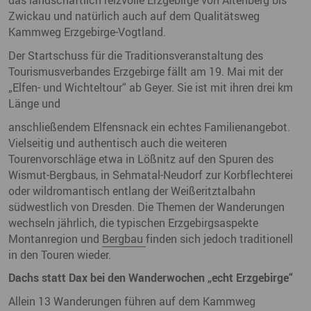
das landschaftlich reizvolle Erzgebirge von Altenberg bis
Zwickau und natürlich auch auf dem Qualitätsweg
Kammweg Erzgebirge-Vogtland.
Der Startschuss für die Traditionsveranstaltung des
Tourismusverbandes Erzgebirge fällt am 19. Mai mit der
„Elfen- und Wichteltour“ ab Geyer. Sie ist mit ihren drei km
Länge und
anschließendem Elfensnack ein echtes Familienangebot.
Vielseitig und authentisch auch die weiteren
Tourenvorschläge etwa in Lößnitz auf den Spuren des
Wismut-Bergbaus, in Sehmatal-Neudorf zur Korbflechterei
oder wildromantisch entlang der Weißeritztalbahn
südwestlich von Dresden. Die Themen der Wanderungen
wechseln jährlich, die typischen Erzgebirgsaspekte
Montanregion und
Bergbau
finden sich jedoch traditionell
in den Touren wieder.
Dachs statt Dax bei den Wanderwochen „echt
Erzgebirge“
Allein 13 Wanderungen führen auf dem Kammweg