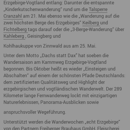
Erzgebirge-Vogtland entlang: Darunter die entspannte
„Kinderkutschenwanderung“ rund um die
Talsperre
Cranzahl
am 21. Mai ebenso wie die „Wanderung auf die
zwei höchsten Berge des Erzgebirges“
Keilberg
und
Fichtelberg
tags darauf oder die „3-Berge-Wanderung“ über
Kahleberg
, Geisingberg und
Kohlhaukuppe von Zinnwald aus am 25. Mai.
Unter dem Motto „Dachs statt Dax" hat soeben die
Wandersaison am Kammweg Erzgebirge-Vogtland
begonnen. Bis Oktober heißt es wieder „Einsteigen und
Abschalten“ auf einem der schönsten Pfade Deutschlands:
dem zertifizierten Qualitätsweg und Highlight der
erzgebirgischen und vogtländischen Wanderwelt. Der 289
Kilometer lange Fernwanderweg lockt mit einzigartigen
Naturerlebnissen, Panorama-Ausblicken sowie
anspruchsvoller Wegeführung.
Unterstützt werden die Wanderwochen „echt Erzgebirge“
von den Partnern Freiberger Brauhaus GmbH, Fleischerei