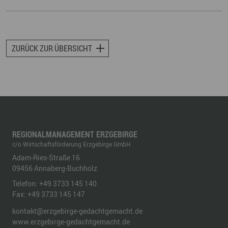
ZURÜCK ZUR ÜBERSICHT
REGIONALMANAGEMENT ERZGEBIRGE
c/o Wirtschaftsförderung Erzgebirge GmbH
Adam-Ries-Straße 16
09456
Annaberg-Buchholz
Telefon:
+49 3733 145 140
Fax:
+49 3733 145 147
kontakt@erzgebirge-gedachtgemacht.de
www.erzgebirge-gedachtgemacht.de