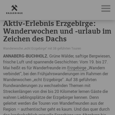
News, Neuigkeiten & Nachrichten aus dem Erzgebirge
Akt
Aktiv-Erlebnis Erzgebirge:
Wanderwochen und -urlaub im
Zeichen des Dachs
Wanderwoche „echt Erzgebirge“ mit 38 geführten Touren
ANNABERG-BUCHHOLZ.
Grüne Wälder, saftige Bergwiesen,
frische Luft und spannende Geschichten: Vom 19. bis 27.
Mai heißt es für Wanderfreunde im
Erzgebirge
„Wandern
verbindet“, bei den Frühjahrswanderungen im Rahmen der
Wanderwochen „echt Erzgebirge“. Auf 38 geführten
Rundwanderungen zu wechselnden Themen mit
Streckenlängen von drei bis 20 Kilometer lernen Gäste die
wahren Lieblingsplätze der Erzgebirger kennen. Denn
geleitet werden die Touren von Wanderfreunden aus der
Region – authentischer geht es kaum. Und das quer durch