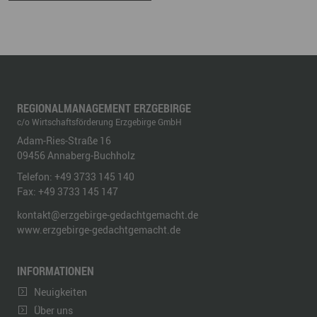
REGIONALMANAGEMENT ERZGEBIRGE
c/o Wirtschaftsförderung Erzgebirge GmbH
Adam-Ries-Straße 16
09456
Annaberg-Buchholz
Telefon:
+49 3733 145 140
Fax:
+49 3733 145 147
kontakt@erzgebirge-gedachtgemacht.de
www.erzgebirge-gedachtgemacht.de
INFORMATIONEN
Neuigkeiten
Über uns