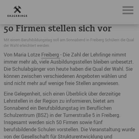
News, Neuigkeiten & Nachrichten aus dem Erzgebirge
50 
50 Firmen stellen sich vor
Mit einem Berufsbildungstag soll am Sonnabend in Freiberg Schülern die Qual
der Wahl erleichtert werden.
Von Maria Lotze
Freiberg
- Die Zahl der Lehrlinge nimmt
immer mehr ab, viele Ausbildungsstellen bleiben unbesetzt.
Die Schulabgänger von heute haben die Qual der Wahl. Sie
können zwischen verschiedenen Angeboten wählen und
sind nicht mehr auf wenige freie Stellen angewiesen.
Eine Gelegenheit, sich einen Überblick über derzeitige
Lehrstellen in der Region zu informieren, bietet am
Sonnabend ein Berufsbildungstag im Beruflichen
Schulzentrum (BSZ) in der Turnerstraße 5 in Freiberg.
Insgesamt werden sich 50 Firmen sowie fünf
berufsbildende Schulen vorstellen. Die Veranstaltung wurde
von der Gesellschaft für Strukturentwicklung und