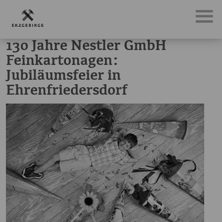
News, Neuigkeiten & Nachrichten aus dem Erzgebirge
130
130 Jahre Nestler GmbH
Feinkartonagen:
Jubiläumsfeier in
Ehrenfriedersdorf