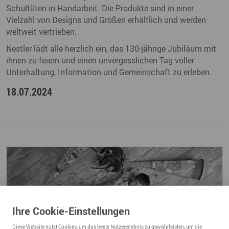
Schultüten in Handarbeit. Die Produkte sind in einer
Vielzahl von Designs und Größen erhältlich und werden
weltweit vertrieben.
Nestler lädt alle herzlich ein, das 130-jährige Jubiläum mit
ihnen zu feiern und einen unvergesslichen Tag voller
Unterhaltung, Information und Gemeinschaft zu erleben.
18.07.2024
Ihre
Cookie
-Einstellungen
Diese
Website
nutzt Cookies, um das beste Nutzererlebnis zu gewährleisten, um die