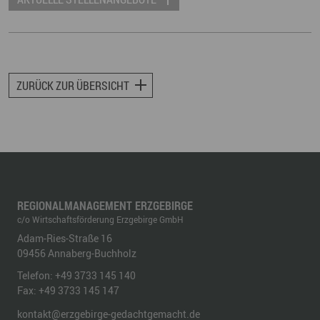
ZURÜCK ZUR ÜBERSICHT
REGIONALMANAGEMENT ERZGEBIRGE
c/o Wirtschaftsförderung Erzgebirge GmbH
Adam-Ries-Straße 16
09456
Annaberg-Buchholz
Telefon:
+49 3733 145 140
Fax:
+49 3733 145 147
kontakt@erzgebirge-gedachtgemacht.de