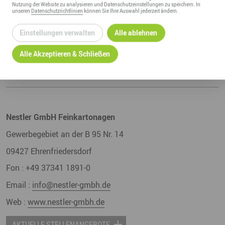
Nutzung der
Website
zu analysieren und Datenschutzeinstellungen zu speichern. In
unseren
Datenschutzrichtlinien
können Sie Ihre Auswahl jederzeit ändern.
Einstellungen verwalten
Alle ablehnen
Alle Akzeptieren & Schließen
Nestler GmbH Feinkartonagen
Gewerbegebiet an der B 95 Nr. 14
09427
Ehrenfriedersdorf
Fon :
+49 37341 1891-0
Email :
info@nestler-gmbh.de
Web :
www.nestler-gmbh.de
AKTUELLE STELLENANGEBOTE