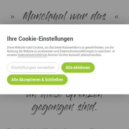
Manchmal war das
wirklich
schweißtreibend. Aber
Ihre
Cookie
-Einstellungen
Diese
Website
nutzt Cookies, um das beste Nutzererlebnis zu gewährleisten, um die
genau darin lag der
Nutzung der
Website
zu analysieren und Datenschutzeinstellungen zu speichern. In
unseren
Datenschutzrichtlinien
können Sie Ihre Auswahl jederzeit ändern.
Reiz und es war gut,
Einstellungen verwalten
Alle ablehnen
dass wir in dem Film
Alle Akzeptieren & Schließen
an diese Grenzen
gegangen sind.