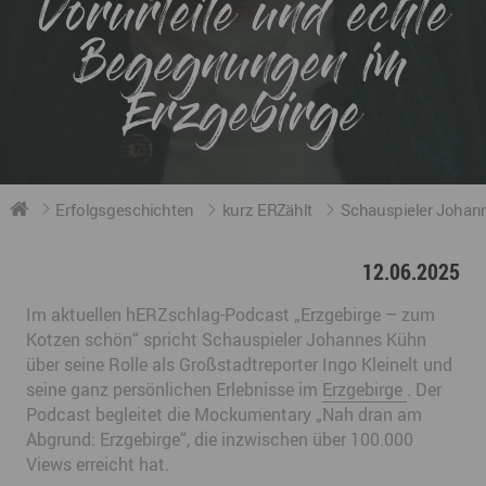
Vorurteile und echte
Begegnungen im
Erzgebirge
Erfolgsgeschichten
kurz ERZählt
Schauspieler Johann
12.06.2025
Im aktuellen hERZschlag-Podcast „Erzgebirge – zum
Kotzen schön“ spricht Schauspieler Johannes Kühn
über seine Rolle als Großstadtreporter Ingo Kleinelt und
seine ganz persönlichen Erlebnisse im
Erzgebirge
. Der
Podcast begleitet die Mockumentary „Nah dran am
Abgrund: Erzgebirge“, die inzwischen über 100.000
Views erreicht hat.