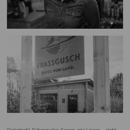
Dinkelmehl, Rübenzucker, Sesam, rote Linsen ... steht