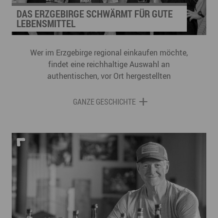
DAS ERZGEBIRGE SCHWÄRMT FÜR GUTE
LEBENSMITTEL
Wer im Erzgebirge regional einkaufen möchte,
findet eine reichhaltige Auswahl an
authentischen, vor Ort hergestellten
Lebensmitteln. Die Wege zwischen einzelnen
Anbietern mit ihrem spezialisierten Angebot sind
GANZE GESCHICHTE
jedoch oft lang. Marktschwärmereien bündeln die
Vielfalt an einzelnen Orten und erleichtern den
Zugang zu regionalen, saisonalen Lebensmitteln.
Im Erzgebirge gibt es gleich zwei solcher Orte.