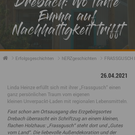
Drebach: Wo Tante
Emma auf
Nachhaltigkeit trifft
Erfolgsgeschichten
hERZgeschichten
FRASSGUSCH Dre
26.04.2021
Linda Heinze erfüllt sich mit ihrer „Frassgusch“ einen
ganz persönlichen Traum vom eigenen
kleinen Unverpackt-Laden mit regionalen Lebensmitteln.
Fast schon am Ortsausgang des Erzgebirgsortes
Drebach überrascht ein Schriftzug an einem kleinen,
flachen Holzhaus: „Frassgusch“ steht dort und „Gutes
vom Land“. Die liebevolle Außendekoration und der