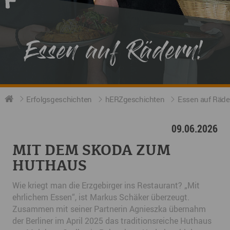
Essen auf Rädern!
Erfolgsgeschichten
hERZgeschichten
Essen auf Räde
09.06.2026
MIT DEM SKODA ZUM
HUTHAUS
Wie kriegt man die Erzgebirger ins Restaurant? „Mit
ehrlichem Essen“, ist Markus Schäker überzeugt.
Zusammen mit seiner Partnerin Agnieszka übernahm
der Berliner im April 2025 das traditionsreiche Huthaus