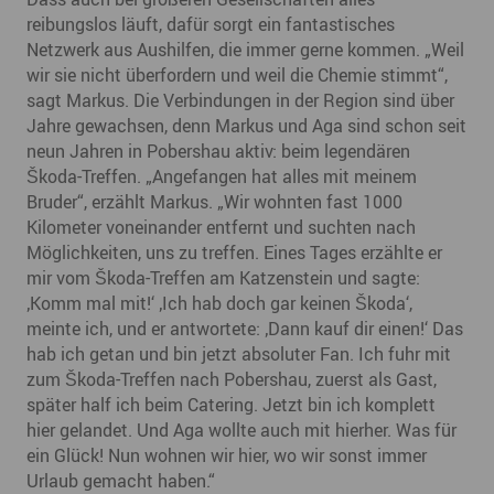
reibungslos läuft, dafür sorgt ein fantastisches
Netzwerk aus Aushilfen, die immer gerne kommen. „Weil
wir sie nicht überfordern und weil die Chemie stimmt“,
sagt Markus. Die Verbindungen in der Region sind über
Jahre gewachsen, denn Markus und Aga sind schon seit
neun Jahren in Pobershau aktiv: beim legendären
Škoda-Treffen. „Angefangen hat alles mit meinem
Bruder“, erzählt Markus. „Wir wohnten fast 1000
Kilometer voneinander entfernt und suchten nach
Möglichkeiten, uns zu treffen. Eines Tages erzählte er
mir vom Škoda-Treffen am Katzenstein und sagte:
‚Komm mal mit!‘ ‚Ich hab doch gar keinen Škoda‘,
meinte ich, und er antwortete: ‚Dann kauf dir einen!‘ Das
hab ich getan und bin jetzt absoluter Fan. Ich fuhr mit
zum Škoda-Treffen nach Pobershau, zuerst als Gast,
später half ich beim Catering. Jetzt bin ich komplett
hier gelandet. Und Aga wollte auch mit hierher. Was für
ein Glück! Nun wohnen wir hier, wo wir sonst immer
Urlaub gemacht haben.“