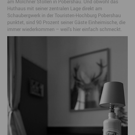
am Molchner Stollen in Pobershau. Und obwohl das
Huthaus mit seiner zentralen Lage direkt am
Schaubergwerk in der Touristen-Hochburg Pobershau
punktet, sind 90 Prozent seiner Gäste Einheimische, die
immer wiederkommen – weil’s hier einfach schmeckt.