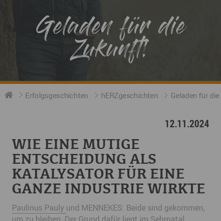
Geladen für die
Zukunft!
Erfolgsgeschichten
hERZgeschichten
Geladen für die
12.11.2024
WIE EINE MUTIGE
ENTSCHEIDUNG ALS
KATALYSATOR FÜR EINE
GANZE INDUSTRIE WIRKTE
Paulinus Pauly
und MENNEKES: Beide sind gekommen,
um zu bleiben. Der Grund dafür liegt im Sehmatal.