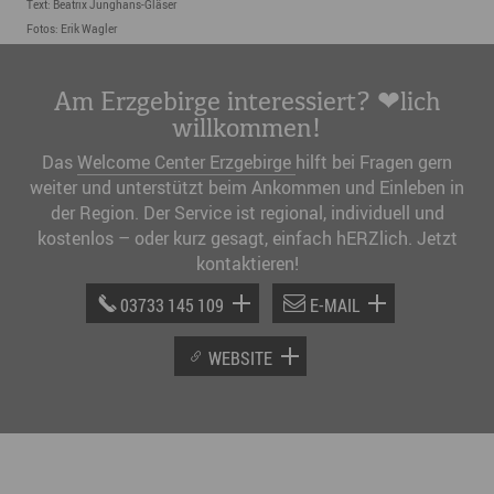
Text: Beatrix Junghans-Gläser
Fotos: Erik Wagler
Am Erzgebirge interessiert? ❤lich
willkommen!
Das
Welcome Center Erzgebirge
hilft bei Fragen gern
weiter und unterstützt beim Ankommen und Einleben in
der Region. Der Service ist regional, individuell und
kostenlos – oder kurz gesagt, einfach hERZlich. Jetzt
kontaktieren!
03733 145 109
E-MAIL
WEBSITE