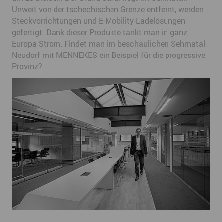
Unweit von der tschechischen Grenze entfernt, werden
Steckvorrichtungen und E-Mobility-Ladelösungen
gefertigt. Dank dieser Produkte tankt man in ganz
Europa Strom. Findet man im beschaulichen Sehmatal-
Neudorf mit MENNEKES ein Beispiel für die progressive
Provinz?