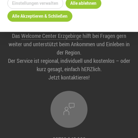
Am Erzgebirge interessiert? ❤
Einstellungen verwalten
Alle ablehnen
lich willkommen!
Alle Akzeptieren & Schließen
Das
Welcome Center Erzgebirge
hilft bei Fragen gern
weiter und unterstützt beim Ankommen und Einleben in
der Region.
Der Service ist regional, individuell und kostenlos – oder
kurz gesagt, einfach hERZlich.
Jetzt kontaktieren!