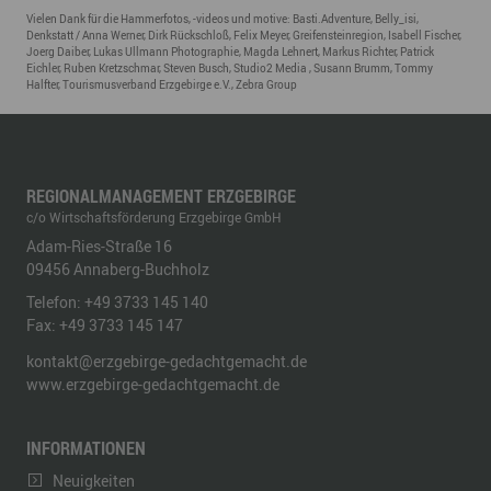
Vielen Dank für die Hammerfotos, -videos und motive: Basti.Adventure, Belly_isi,
Denkstatt / Anna Werner, Dirk Rückschloß, Felix Meyer, Greifensteinregion, Isabell Fischer,
Joerg Daiber, Lukas Ullmann Photographie, Magda Lehnert, Markus Richter, Patrick
Eichler, Ruben Kretzschmar, Steven Busch, Studio2 Media , Susann Brumm, Tommy
Halfter, Tourismusverband Erzgebirge e.V., Zebra Group
REGIONALMANAGEMENT ERZGEBIRGE
c/o Wirtschaftsförderung Erzgebirge GmbH
Adam-Ries-Straße 16
09456
Annaberg-Buchholz
Telefon:
+49 3733 145 140
Fax:
+49 3733 145 147
kontakt@erzgebirge-gedachtgemacht.de
www.erzgebirge-gedachtgemacht.de
INFORMATIONEN
Neuigkeiten