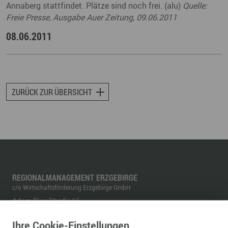
Annaberg stattfindet. Plätze sind noch frei. (alu)
Quelle:
Freie Presse, Ausgabe Auer Zeitung, 09.06.2011
08.06.2011
ZURÜCK ZUR ÜBERSICHT
REGIONALMANAGEMENT ERZGEBIRGE
c/o Wirtschaftsförderung Erzgebirge GmbH
Adam-Ries-Straße 16
09456
Annaberg-Buchholz
Ihre
Cookie
-Einstellungen
Telefon:
+49 3733 145 140